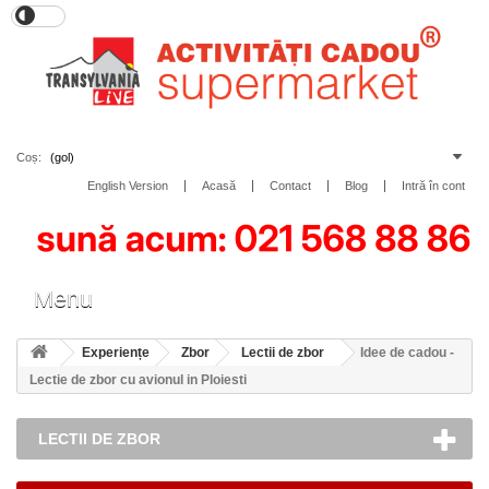
Coș:
(gol)
English Version
Acasă
Contact
Blog
Intră în cont
Toggle
Menu
navigation
Experiențe
Zbor
Lectii de zbor
Idee de cadou -
Lectie de zbor cu avionul in Ploiesti
LECTII DE ZBOR