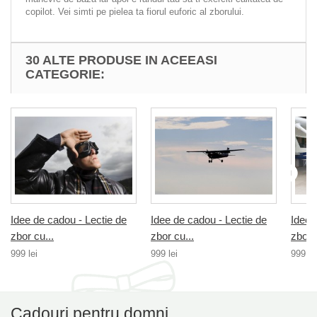
copilot. Vei simti pe pielea ta fiorul euforic al zborului.
30 ALTE PRODUSE IN ACEEASI
CATEGORIE:
Idee de cadou - Lectie de
Idee de cadou - Lectie de
Idee 
zbor cu...
zbor cu...
zbor c
999 lei
999 lei
999 le
Cadouri pentru domni