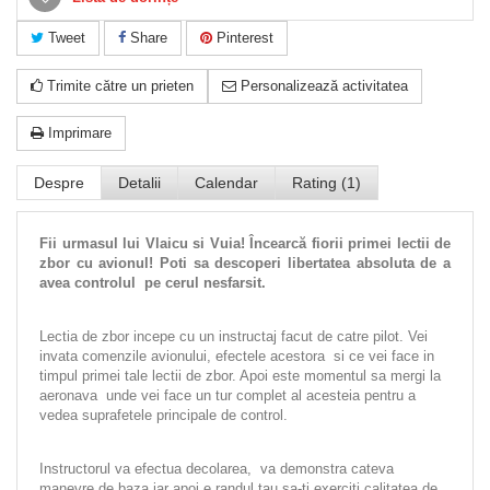
Tweet
Share
Pinterest
Trimite către un prieten
Personalizează activitatea
Imprimare
Despre
Detalii
Calendar
Rating (1)
Fii urmasul lui Vlaicu si Vuia! Încearcă fiorii primei lectii de
zbor cu avionul! Poti sa descoperi libertatea absoluta de a
avea controlul pe cerul nesfarsit.
Lectia de zbor incepe cu un instructaj facut de catre pilot. Vei
invata comenzile avionului, efectele acestora si ce vei face in
timpul primei tale lectii de zbor. Apoi este momentul sa mergi la
aeronava unde vei face un tur complet al acesteia pentru a
vedea suprafetele principale de control.
Instructorul va efectua decolarea, va demonstra cateva
manevre de baza iar apoi e randul tau sa-ti exerciti calitatea de