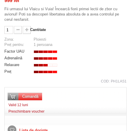
999 lei
Fii urmasul lui Vlaicu si Vuia! Încearcă fiorii primei lectii de zbor cu
avionul! Poti sa descoperi libertatea absoluta de a avea controlul pe
cerul nesfarsit.
Cantitate
Zona:
Ploiesti
Preț pentru:
1 persoana
Factor UAU
Adrenalină
Relaxare
Preț
COD:
PH1LAS1
Comandă
Valid 12 luni
Preschimbare voucher
Lista de dorințe