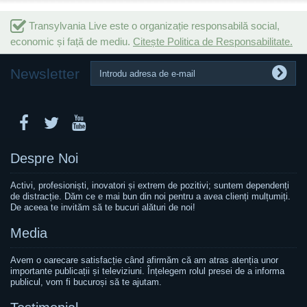
Transylvania Live este o organizație responsabilă social,
economic și față de mediu.
Citește Politica de Responsabilitate.
Newsletter
Despre Noi
Activi, profesioniști, inovatori și extrem de pozitivi; suntem dependenți
de distracție. Dăm ce e mai bun din noi pentru a avea clienți mulțumiți.
De aceea te invităm să te bucuri alături de noi!
Media
Avem o oarecare satisfacție când afirmăm că am atras atenția unor
importante publicații și televiziuni. Înțelegem rolul presei de a informa
publicul, vom fi bucuroși să te ajutam.