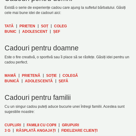
Există o serie de experiențe cadou care ajung la sufletul bărbatului. Găsiți
cele mai bune idei de cadouri aici:
|
|
|
TATĂ
PRIETEN
SOȚ
COLEG
|
|
BUNIC
ADOLESCENT
ȘEF
Cadouri pentru doamne
Este o fire creativă, o sportivă sau îi place să se răsfețe. Găsiți idei pentru un
cadou perfect.
|
|
|
MAMĂ
PRIETENĂ
SOȚIE
COLEGĂ
|
|
BUNICĂ
ADOLESCENTĂ
ȘEFĂ
Cadouri pentru familii
Cu un singur cadou puteți aduce bucurie unei întregi familii. Acestea sunt
sugestiile noastre:
|
|
CUPLURI
FAMILII CU COPII
GRUPURI
|
|
3 G
RĂSPLATĂ ANGAJAȚI
FIDELIZARE CLIENȚI