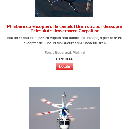
Plimbare cu elicopterul la castelul Bran cu zbor deasupra
Pelesului si traversarea Carpatilor
Iata un cadou ideal pentru cupluri sau familie cu un copil, o plimbare cu
elicopter de 3 locuri din Bucuresti la Castelul Bran
Zona:
Bucuresti, Ploiesti
18 990 lei
Detalii