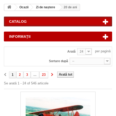
Ocazii
Zi de naștere
20 de ani
CATALOG
INFORMAȚII
per pagină
Arată
24
Sortare după
--
Arată tot
1
2
3
...
23
Se arată 1 - 24 of 546 articole