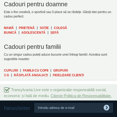
Cadouri pentru doamne
Este o fire creativă, o sportivă sau îi place să se răsfețe. Găsiți idei pentru un
cadou perfect.
|
|
|
MAMĂ
PRIETENĂ
SOȚIE
COLEGĂ
|
|
BUNICĂ
ADOLESCENTĂ
ȘEFĂ
Cadouri pentru familii
Cu un singur cadou puteți aduce bucurie unei întregi familii. Acestea sunt
sugestiile noastre:
|
|
CUPLURI
FAMILII CU COPII
GRUPURI
|
|
3 G
RĂSPLATĂ ANGAJAȚI
FIDELIZARE CLIENȚI
Transylvania Live este o organizație responsabilă social,
economic și față de mediu.
Citește Politica de Responsabilitate.
Newsletter