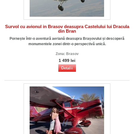
Survol cu avionul in Brasov deasupra Castelului lui Dracula
din Bran
Pornește într-o aventură aeriană deasupra Brașovului și descoperă
monumentele zonei dintr-o perspectivă unică.
Zona:
Brasov
1 499 lei
Detalii