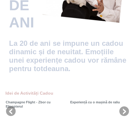
DE
ANI
La 20 de ani se impune un cadou
dinamic și de neuitat. Emoțiile
unei experiențe cadou vor rămâne
pentru totdeauna.
Idei de Activități Cadou
Champagne Flight - Zbor cu
Experiență cu o mașină de raliu
Elicopterul