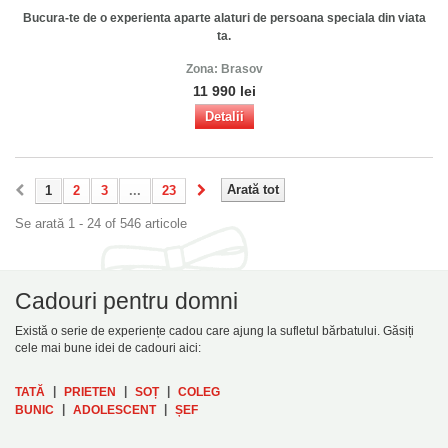
Bucura-te de o experienta aparte alaturi de persoana speciala din viata
ta.
Zona:
Brasov
11 990 lei
Detalii
Arată tot
1
2
3
...
23
Se arată 1 - 24 of 546 articole
Cadouri pentru domni
Există o serie de experiențe cadou care ajung la sufletul bărbatului. Găsiți
cele mai bune idei de cadouri aici:
|
|
|
TATĂ
PRIETEN
SOȚ
COLEG
|
|
BUNIC
ADOLESCENT
ȘEF