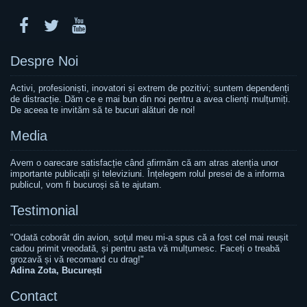
Despre Noi
Activi, profesioniști, inovatori și extrem de pozitivi; suntem dependenți
de distracție. Dăm ce e mai bun din noi pentru a avea clienți mulțumiți.
De aceea te invităm să te bucuri alături de noi!
Media
Avem o oarecare satisfacție când afirmăm că am atras atenția unor
importante publicații și televiziuni. Înțelegem rolul presei de a informa
publicul, vom fi bucuroși să te ajutam.
Testimonial
"Odată coborât din avion, soțul meu mi-a spus că a fost cel mai reușit
cadou primit vreodată, și pentru asta vă mulțumesc. Faceți o treabă
grozavă și vă recomand cu drag!"
Adina Zota, București
Contact