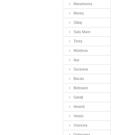
Maramureș
Mureș
Sălaj
Satu Mare
Timiș
Moldova
Iași
Suceava
Bacau
Botoșani
Galați
Neamț
Vaslui
Vrancea
Dobrogea