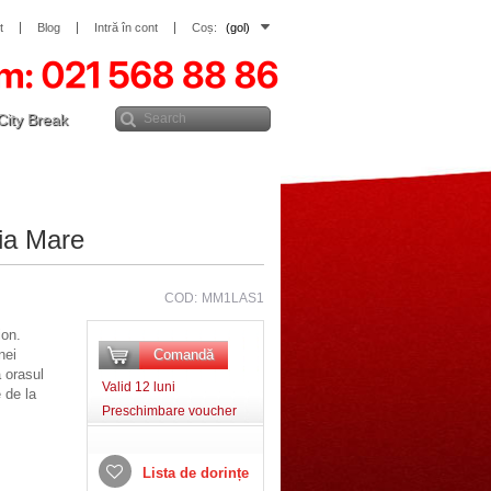
t
Blog
Intră în cont
Coș:
(gol)
City Break
aia Mare
COD:
MM1LAS1
ion.
nei
Comandă
a orasul
Valid 12 luni
 de la
Preschimbare voucher
Lista de dorințe