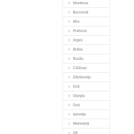
Muntenia
Bucuresti
Ilfov
Prahova
Arges
Brăila
Buzău
Călărași
Dâmbovița
Dolj
Giurgiu
Gorj
Ialomița
Mehedinți
Olt