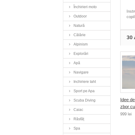
Închirieri moto
Inst
Outdoor
copil
Natură
Călărie
30
Alpinism
Explorări
Apă
Navigare
Inchiriere Iaht
Sport pe Apa
Idee de
Scuba Diving
zbor cu.
Caiac
999 lei
Răsfăț
Spa