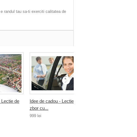
randul tau sa-ti exerciti calitatea de
 Lectie de
Idee de cadou - Lectie de
Idee de cadou - Lectie 
zbor cu...
zbor cu...
999 lei
999 lei