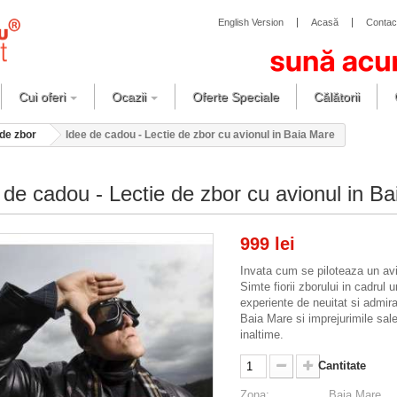
English Version
Acasă
Contac
Cui oferi
Ocazii
Oferte Speciale
Călătorii
 de zbor
Idee de cadou - Lectie de zbor cu avionul in Baia Mare
 de cadou - Lectie de zbor cu avionul in B
999 lei
Invata cum se piloteaza un av
Simte fiorii zborului in cadrul u
experiente de neuitat si admir
Baia Mare si imprejurimile sale
inaltime.
Cantitate
Zona:
Baia Mare