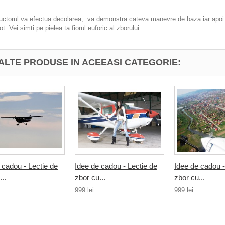
ructorul va efectua decolarea, va demonstra cateva manevre de baza iar apoi e 
ot. Vei simti pe pielea ta fiorul euforic al zborului.
 ALTE PRODUSE IN ACEEASI CATEGORIE:
 cadou - Lectie de
Idee de cadou - Lectie de
Idee de cadou -
..
zbor cu...
zbor cu...
999 lei
999 lei