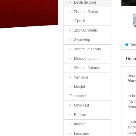
Lectii de zbor
Zbor cu Biplan
de Epocă
Zbor Acrobatic
Skydiving
Twe
Zbor cu planorul
Desp
Motodeltaplan
Zbor cu Balonul
Inva
Vehicule
Mare
Mașini
In t
Faimoase
inal
Off-Road
Mace
Enduro
Lecti
Indoor
avion
avea 
Limuzine