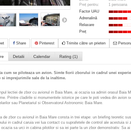
Preț pentru:
1 persoana
Factor UAU
Adrenalină
Relaxare
Preț
et
Share
Pinterest
Trimite către un prieten
Persona
re
Detalii
Calendar
Rating (1)
ta cum se piloteaza un avion. Simte fiorii zborului in cadrul unei experi
 si imprejurimile sale de la inaltime.
impul lectiei de zbor cu avionul in Baia Mare, ai ocazia sa admiri orasul Baia M
time. Printre cladirile si monumentele istorice pe care le poti vedea din avion
larilor sau Planetariul si Observatorul Astronomic Baia Mare.
a de zbor cu avionul in Baia Mare consta in trei etape: un briefing teoretic sust
ului in cadrul caruia vei lua contact cu suprafetele de control ale acestuia si z
ocazia sa urci in cabina pilotilor si sa iei parte la un zbor demonstrativ. Sa ai