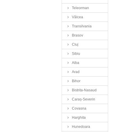
Teleorman
Vâlcea
Transilvania
Brasov
Cluj
Sibiu
Alba
Arad
Bihor
Bistrita-Nasaud
Caraș-Severin
Covasna
Harghita
Hunedoara