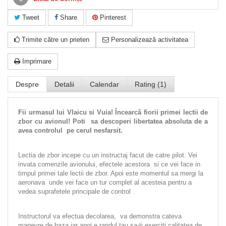
Tweet
Share
Pinterest
Trimite către un prieten
Personalizează activitatea
Imprimare
Despre
Detalii
Calendar
Rating (1)
Fii urmasul lui Vlaicu si Vuia! Încearcă fiorii primei lectii de
zbor cu avionul!
Poti sa descoperi libertatea absoluta de a
avea controlul pe cerul nesfarsit.
Lectia de zbor incepe cu un instructaj facut de catre pilot. Vei
invata comenzile avionului, efectele acestora si ce vei face in
timpul primei tale lectii de zbor. Apoi este momentul sa mergi la
aeronava unde vei face un tur complet al acesteia pentru a
vedea suprafetele principale de control .
Instructorul va efectua decolarea, va demonstra cateva
manevre de baza iar apoi e randul tau sa-ti exerciti calitatea de