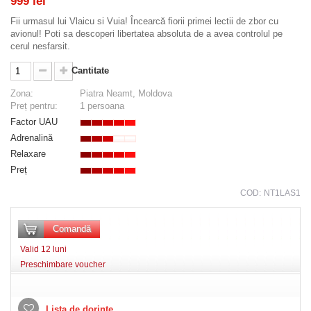
999 lei
Fii urmasul lui Vlaicu si Vuia! Încearcă fiorii primei lectii de zbor cu
avionul! Poti sa descoperi libertatea absoluta de a avea controlul pe
cerul nesfarsit.
Cantitate
Zona:
Piatra Neamt, Moldova
Preț pentru:
1 persoana
Factor UAU
Adrenalină
Relaxare
Preț
COD:
NT1LAS1
Comandă
Valid 12 luni
Preschimbare voucher
Lista de dorințe