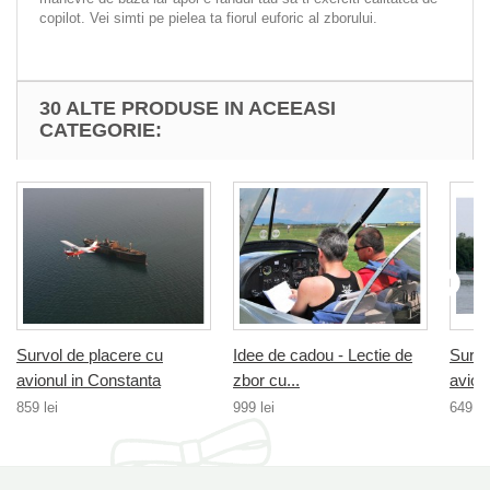
copilot. Vei simti pe pielea ta fiorul euforic al zborului.
30 ALTE PRODUSE IN ACEEASI
CATEGORIE:
Survol de placere cu
Idee de cadou - Lectie de
Survo
avionul in Constanta
zbor cu...
avionu
859 lei
999 lei
649 le