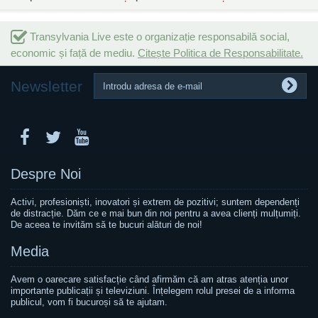
Transylvania Live este o organizație responsabilă social,
economic și față de mediu.
Citește Politica de Responsabilitate.
Newsletter
Despre Noi
Activi, profesioniști, inovatori și extrem de pozitivi; suntem dependenți
de distracție. Dăm ce e mai bun din noi pentru a avea clienți mulțumiți.
De aceea te invităm să te bucuri alături de noi!
Media
Avem o oarecare satisfacție când afirmăm că am atras atenția unor
importante publicații și televiziuni. Înțelegem rolul presei de a informa
publicul, vom fi bucuroși să te ajutam.