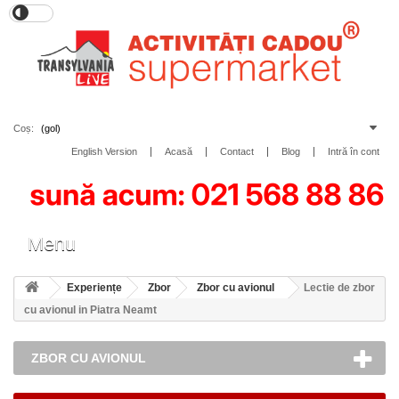
Coș:
(gol)
English Version
Acasă
Contact
Blog
Intră în cont
Toggle
Menu
navigation
Experiențe
Zbor
Zbor cu avionul
Lectie de zbor
cu avionul in Piatra Neamt
ZBOR CU AVIONUL