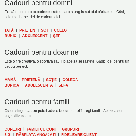
Cadouri pentru domni
Există o serie de experiențe cadou care ajung la sufletul bărbatului. Găsiți
cele mai bune idei de cadouri aici:
|
|
|
TATĂ
PRIETEN
SOȚ
COLEG
|
|
BUNIC
ADOLESCENT
ȘEF
Cadouri pentru doamne
Este o fire creativă, o sportivă sau îi place să se răsfețe. Găsiți idei pentru un
cadou perfect.
|
|
|
MAMĂ
PRIETENĂ
SOȚIE
COLEGĂ
|
|
BUNICĂ
ADOLESCENTĂ
ȘEFĂ
Cadouri pentru familii
Cu un singur cadou puteți aduce bucurie unei întregi familii. Acestea sunt
sugestiile noastre:
|
|
CUPLURI
FAMILII CU COPII
GRUPURI
|
|
3 G
RĂSPLATĂ ANGAJAȚI
FIDELIZARE CLIENȚI