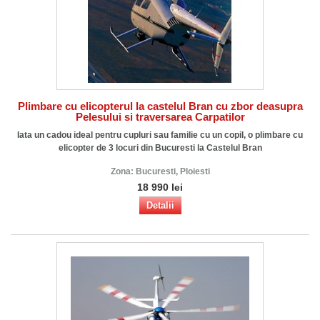
Plimbare cu elicopterul la castelul Bran cu zbor deasupra
Pelesului si traversarea Carpatilor
Iata un cadou ideal pentru cupluri sau familie cu un copil, o plimbare cu
elicopter de 3 locuri din Bucuresti la Castelul Bran
Zona:
Bucuresti, Ploiesti
18 990 lei
Detalii