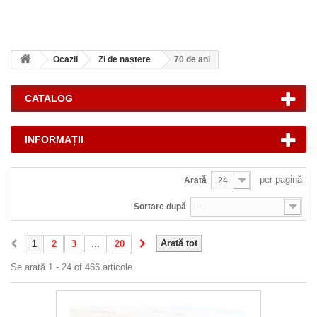
Ocazii
Zi de naștere
70 de ani
CATALOG
INFORMAȚII
per pagină
Arată
24
Sortare după
--
Arată tot
1
2
3
...
20
Se arată 1 - 24 of 466 articole