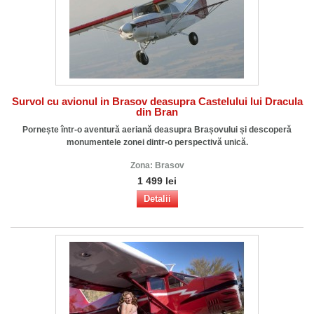
Survol cu avionul in Brasov deasupra Castelului lui Dracula
din Bran
Pornește într-o aventură aeriană deasupra Brașovului și descoperă
monumentele zonei dintr-o perspectivă unică.
Zona:
Brasov
1 499 lei
Detalii