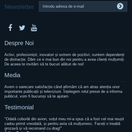
Newsletter
Despre Noi
Activi, profesioniști, inovatori și extrem de pozitivi; suntem dependenți
de distracție. Dăm ce e mai bun din noi pentru a avea clienți mulțumiți.
De aceea te invităm să te bucuri alături de noi!
Media
Avem o oarecare satisfacție când afirmăm că am atras atenția unor
importante publicații și televiziuni. Înțelegem rolul presei de a informa
publicul, vom fi bucuroși să te ajutam.
Testimonial
"Odată coborât din avion, soțul meu mi-a spus că a fost cel mai reușit
cadou primit vreodată, și pentru asta vă mulțumesc. Faceți o treabă
grozavă și vă recomand cu drag!"