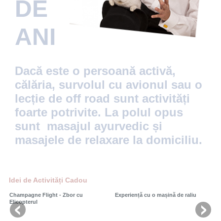
DE
ANI
Dacă este o persoană activă,
călăria, survolul cu avionul sau o
lecție de off road sunt activități
foarte potrivite. La polul opus
sunt masajul ayurvedic și
masajele de relaxare la domiciliu.
Idei de Activități Cadou
Champagne Flight - Zbor cu
Experiență cu o mașină de raliu
Elicopterul