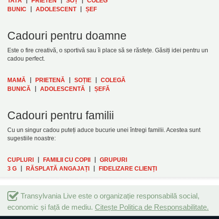
TATĂ
PRIETEN
SOȚ
COLEG
|
|
BUNIC
ADOLESCENT
ȘEF
Cadouri pentru doamne
Este o fire creativă, o sportivă sau îi place să se răsfețe. Găsiți idei pentru un
cadou perfect.
|
|
|
MAMĂ
PRIETENĂ
SOȚIE
COLEGĂ
|
|
BUNICĂ
ADOLESCENTĂ
ȘEFĂ
Cadouri pentru familii
Cu un singur cadou puteți aduce bucurie unei întregi familii. Acestea sunt
sugestiile noastre:
|
|
CUPLURI
FAMILII CU COPII
GRUPURI
|
|
3 G
RĂSPLATĂ ANGAJAȚI
FIDELIZARE CLIENȚI
Transylvania Live este o organizație responsabilă social,
economic și față de mediu.
Citește Politica de Responsabilitate.