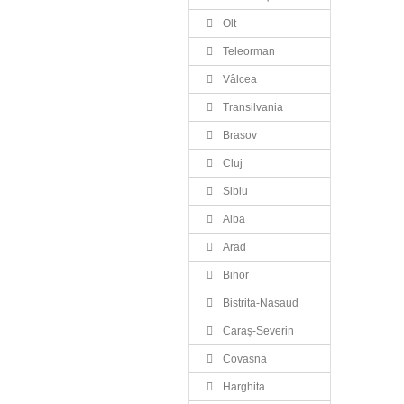
Olt
Teleorman
Vâlcea
Transilvania
Brasov
Cluj
Sibiu
Alba
Arad
Bihor
Bistrita-Nasaud
Caraș-Severin
Covasna
Harghita