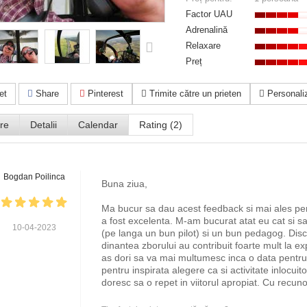
Factor UAU
Adrenalină
Relaxare
Preț
et
Share
Pinterest
Trimite către un prieten
Personaliz
re
Detalii
Calendar
Rating (2)
Bogdan Poilinca
Buna ziua,
Ma bucur sa dau acest feedback si mai ales p
a fost excelenta. M-am bucurat atat eu cat si s
10-04-2023
(pe langa un bun pilot) si un bun pedagog. Discut
dinantea zborului au contribuit foarte mult la
as dori sa va mai multumesc inca o data pentru "s
pentru inspirata alegere ca si activitate inlocuit
doresc sa o repet in viitorul apropiat. Cu recun