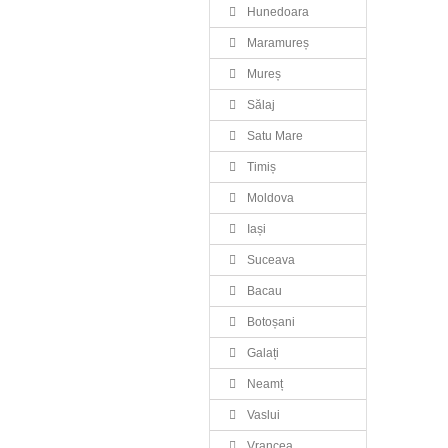
Hunedoara
Maramureș
Mureș
Sălaj
Satu Mare
Timiș
Moldova
Iași
Suceava
Bacau
Botoșani
Galați
Neamț
Vaslui
Vrancea