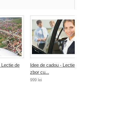
 Lectie de
Idee de cadou - Lectie de
Idee de cadou - Lectie 
zbor cu...
zbor cu...
999 lei
999 lei