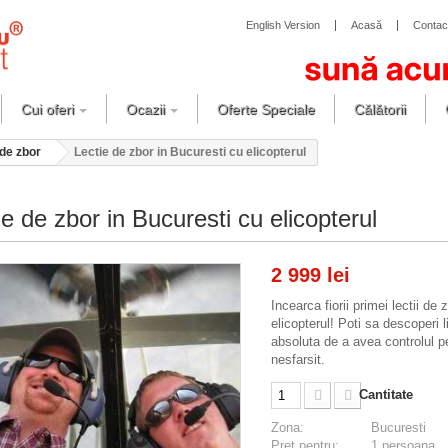
English Version
Acasă
Contac
Cui oferi
Ocazii
Oferte Speciale
Călătorii
 de zbor
Lectie de zbor in Bucuresti cu elicopterul
ie de zbor in Bucuresti cu elicopterul
2 999 lei
Incearca fiorii primei lectii de 
elicopterul! Poti sa descoperi l
absoluta de a avea controlul p
nesfarsit.
Cantitate
Zona:
Bucuresti
Preț pentru:
1 persoana