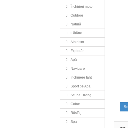
Închirieri moto
Outdoor
Natură
Călărie
Alpinism
Explorări
Apă
Navigare
Inchiriere Iaht
Sport pe Apa
Scuba Diving
Caiac
Sc
Răsfăț
Spa