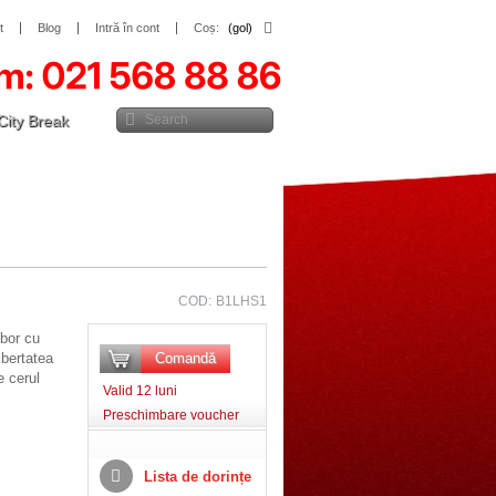
t
Blog
Intră în cont
Coș:
(gol)
City Break
COD:
B1LHS1
zbor cu
ibertatea
Comandă
e cerul
Valid 12 luni
Preschimbare voucher
Lista de dorințe