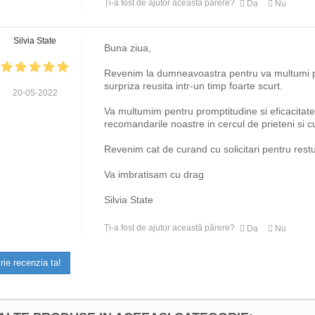
Ți-a fost de ajutor această părere?
Da
Nu
Silvia State
Buna ziua,
Revenim la dumneavoastra pentru va multumi p
surpriza reusita intr-un timp foarte scurt.
20-05-2022
Va multumim pentru promptitudine si eficacitat
recomandarile noastre in cercul de prieteni si c
Revenim cat de curand cu solicitari pentru restu
Va imbratisam cu drag
Silvia State
Ți-a fost de ajutor această părere?
Da
Nu
rie recenzia ta!