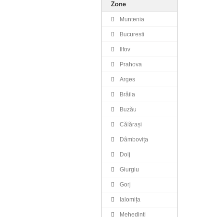
Zone
Muntenia
Bucuresti
Ilfov
Prahova
Arges
Brăila
Buzău
Călărași
Dâmbovița
Dolj
Giurgiu
Gorj
Ialomița
Mehedinți