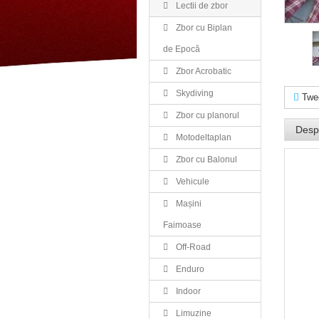
Lectii de zbor
Zbor cu Biplan
de Epocă
Zbor Acrobatic
Skydiving
Twe
Zbor cu planorul
Desp
Motodeltaplan
Zbor cu Balonul
Vehicule
Mașini
Faimoase
Off-Road
Enduro
Indoor
Limuzine