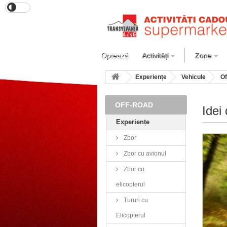
Optează
Activități
Zone
Experiențe
Vehicule
Of
OFF-ROAD
Idei
Experiențe
Zbor
Zbor cu avionul
Zbor cu
elicopterul
Tururi cu
Elicopterul