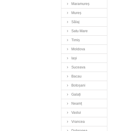
Maramureș
Mureș
Sălaj
Satu Mare
Timiș
Moldova
Iași
Suceava
Bacau
Botoșani
Galați
Neamț
Vaslui
Vrancea
Dobrogea