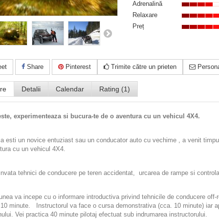
Adrenalină
Relaxare
Preț
et
Share
Pinterest
Trimite către un prieten
Persona
re
Detalii
Calendar
Rating (1)
este, experimenteaza si bucura-te de o aventura cu un vehicul 4X4.
ca esti un novice entuziast sau un conducator auto cu vechime , a venit timpul
tura cu un vehicul 4X4.
invata tehnici de conducere pe teren accidentat, urcarea de rampe si controlar
unea va incepe cu o informare introductiva privind tehnicile de conducere off-
 10 minute. Instructorul va face o cursa demonstrativa (cca. 10 minute) iar apo
ului. Vei practica 40 minute pilotaj efectuat sub indrumarea instructorului.