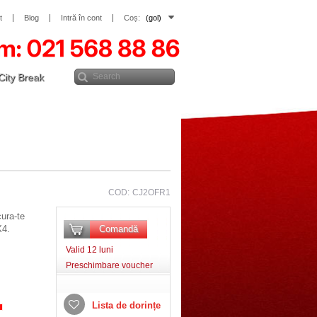
t
Blog
Intră în cont
Coș:
(gol)
City Break
COD:
CJ2OFR1
ura-te
X4.
Comandă
Valid 12 luni
Preschimbare voucher
Lista de dorințe