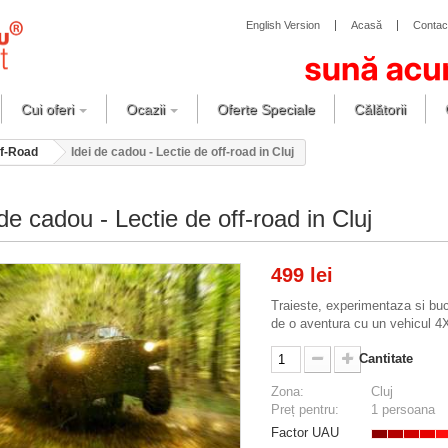
English Version
Acasă
Contac
Cui oferi
Ocazii
Oferte Speciale
Călătorii
f-Road
Idei de cadou - Lectie de off-road in Cluj
 de cadou - Lectie de off-road in Cluj
499 lei
Traieste, experimentaza si buc
de o aventura cu un vehicul 4
Cantitate
Zona:
Cluj
Preț pentru:
1 persoana
Factor UAU