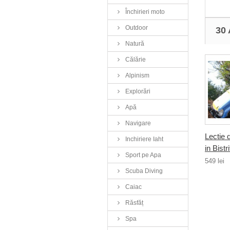
Închirieri moto
Outdoor
30
Natură
Călărie
Alpinism
Explorări
Apă
Navigare
Lectie d
Inchiriere Iaht
in Bistr
Sport pe Apa
549 lei
Scuba Diving
Caiac
Răsfăț
Spa