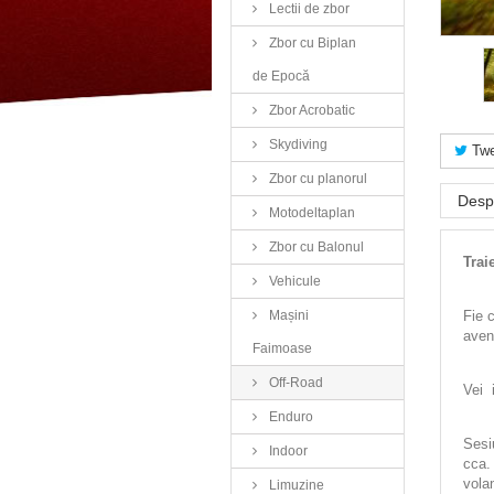
Lectii de zbor
Zbor cu Biplan
de Epocă
Zbor Acrobatic
Skydiving
Twe
Zbor cu planorul
Desp
Motodeltaplan
Zbor cu Balonul
Trai
Vehicule
Mașini
Fie 
aven
Faimoase
Off-Road
Vei 
Enduro
Sesi
Indoor
cca.
volan
Limuzine