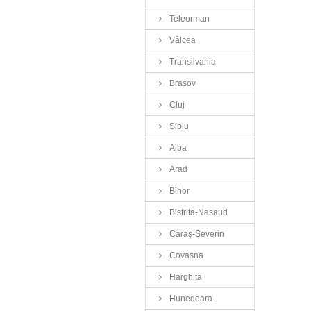
Teleorman
Vâlcea
Transilvania
Brasov
Cluj
Sibiu
Alba
Arad
Bihor
Bistrita-Nasaud
Caraș-Severin
Covasna
Harghita
Hunedoara