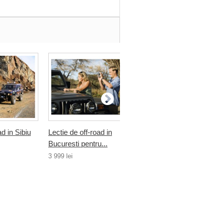
oad in Sibiu
Lectie de off-road in
Lectie de initiere in off-
Bucuresti pentru...
in Sibiu
3 999 lei
799 lei