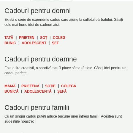
Cadouri pentru domni
Există o serie de experiențe cadou care ajung la sufletul bărbatului. Găsiți
cele mai bune idei de cadouri aici:
|
|
|
TATĂ
PRIETEN
SOȚ
COLEG
|
|
BUNIC
ADOLESCENT
ȘEF
Cadouri pentru doamne
Este o fire creativă, o sportivă sau îi place să se răsfețe. Găsiți idei pentru un
cadou perfect.
|
|
|
MAMĂ
PRIETENĂ
SOȚIE
COLEGĂ
|
|
BUNICĂ
ADOLESCENTĂ
ȘEFĂ
Cadouri pentru familii
Cu un singur cadou puteți aduce bucurie unei întregi familii. Acestea sunt
sugestiile noastre: