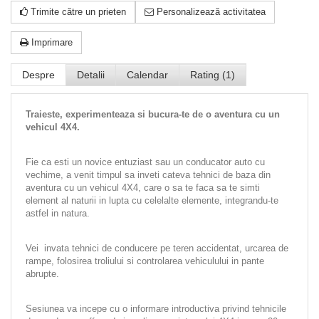
Trimite către un prieten
Personalizează activitatea
Imprimare
Despre
Detalii
Calendar
Rating (1)
Traieste, experimenteaza si bucura-te de o aventura cu un
vehicul 4X4.
Fie ca esti un novice entuziast sau un conducator auto cu
vechime, a venit timpul sa inveti cateva tehnici de baza din
aventura cu un vehicul 4X4, care o sa te faca sa te simti
element al naturii in lupta cu celelalte elemente, integrandu-te
astfel in natura.
Vei invata tehnici de conducere pe teren accidentat, urcarea de
rampe, folosirea troliului si controlarea vehiculului in pante
abrupte.
Sesiunea va incepe cu o informare introductiva privind tehnicile