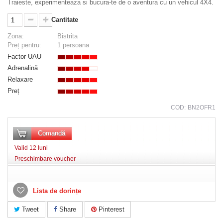
Traieste, experimenteaza si bucura-te de o aventura cu un vehicul 4X4.
Cantitate
Zona:
Bistrita
Preț pentru:
1 persoana
Factor UAU
Adrenalină
Relaxare
Preț
COD:
BN2OFR1
Comandă
Valid 12 luni
Preschimbare voucher
Lista de dorințe
Tweet
Share
Pinterest