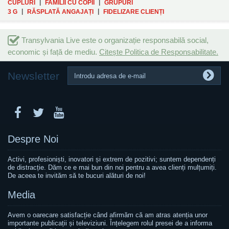
|
|
CUPLURI
FAMILII CU COPII
GRUPURI
|
|
3 G
RĂSPLATĂ ANGAJAȚI
FIDELIZARE CLIENȚI
Transylvania Live este o organizație responsabilă social,
economic și față de mediu.
Citește Politica de Responsabilitate.
Newsletter
Despre Noi
Activi, profesioniști, inovatori și extrem de pozitivi; suntem dependenți
de distracție. Dăm ce e mai bun din noi pentru a avea clienți mulțumiți.
De aceea te invităm să te bucuri alături de noi!
Media
Avem o oarecare satisfacție când afirmăm că am atras atenția unor
importante publicații și televiziuni. Înțelegem rolul presei de a informa