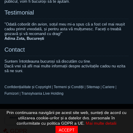
publicul, vom fi bucuroși să te ajutam.
Testimonial
"Odată coborât din avion, soțul meu mi-a spus că a fost cel mai reușit
cadou primit vreodată, și pentru asta vă mulțumesc. Faceți o treabă
grozavă și vă recomand cu drag!"
Adina Zota, București
Contact
Suntem întotdeauna bucuroși să discutăm cu tine.
Dacă vrei să afli mai multe informații despre activitațile cadou nu ezita
să ne suni.
Confidențialitate și Copyright
|
Termeni și Condiții
|
Sitemap
|
Cariere
|
Furnizori
|
Transylvania Live Holding
Prin continuarea navigării pe acest site web, sunteți de acord cu
utilizarea cookie-urilor și a datelor dvs. personale în
conformitate cu politica GDPR a UE.
Mai multe detalii
GDPR
ACCEPT