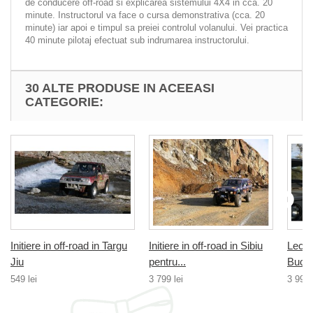
de conducere off-road si explicarea sistemului 4X4 in cca. 20
minute. Instructorul va face o cursa demonstrativa (cca. 20
minute) iar apoi e timpul sa preiei controlul volanului. Vei practica
40 minute pilotaj efectuat sub indrumarea instructorului.
30 ALTE PRODUSE IN ACEEASI
CATEGORIE:
Initiere in off-road in Targu
Initiere in off-road in Sibiu
Lectie
Jiu
pentru...
Bucur
549 lei
3 799 lei
3 999 