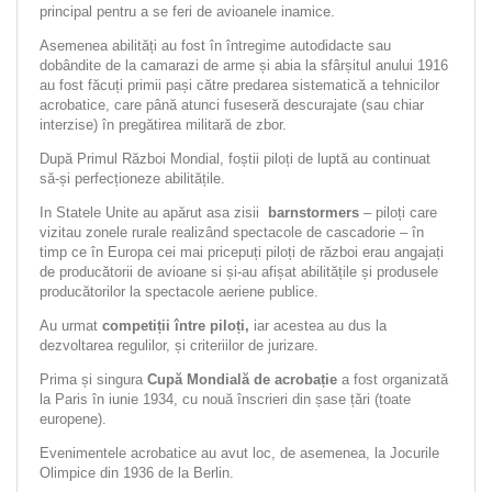
principal pentru a se feri de avioanele inamice.
Asemenea abilități au fost în întregime autodidacte sau
dobândite de la camarazi de arme și abia la sfârșitul anului 1916
au fost făcuți primii pași către predarea sistematică a tehnicilor
acrobatice, care până atunci fuseseră descurajate (sau chiar
interzise) în pregătirea militară de zbor.
După Primul Război Mondial, foștii piloți de luptă au continuat
să-și perfecționeze abilitățile.
In Statele Unite au apărut asa zisii
barnstormers
– piloți care
vizitau zonele rurale realizând spectacole de cascadorie – în
timp ce în Europa cei mai pricepuți piloți de război erau angajați
de producătorii de avioane si și-au afișat abilitățile și produsele
producătorilor la spectacole aeriene publice.
Au urmat
competiții între piloți,
iar acestea au dus la
dezvoltarea regulilor, și criteriilor de jurizare.
Prima și singura
Cupă Mondială de acrobație
a fost organizată
la Paris în iunie 1934, cu nouă înscrieri din șase țări (toate
europene).
Evenimentele acrobatice au avut loc, de asemenea, la Jocurile
Olimpice din 1936 de la Berlin.