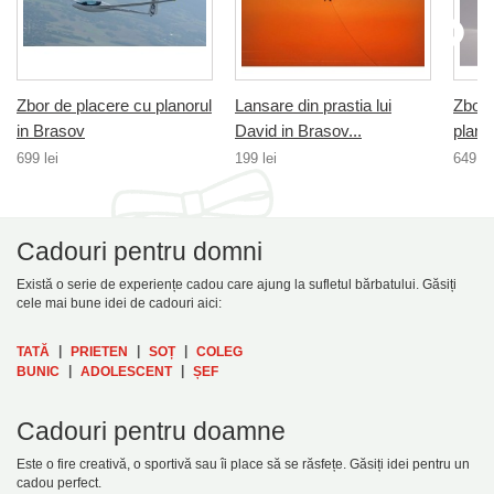
Zbor de placere cu planorul
Lansare din prastia lui
Zbor 
in Brasov
David in Brasov...
planor
699 lei
199 lei
649 le
Cadouri pentru domni
Există o serie de experiențe cadou care ajung la sufletul bărbatului. Găsiți
cele mai bune idei de cadouri aici:
|
|
|
TATĂ
PRIETEN
SOȚ
COLEG
|
|
BUNIC
ADOLESCENT
ȘEF
Cadouri pentru doamne
Este o fire creativă, o sportivă sau îi place să se răsfețe. Găsiți idei pentru un
cadou perfect.