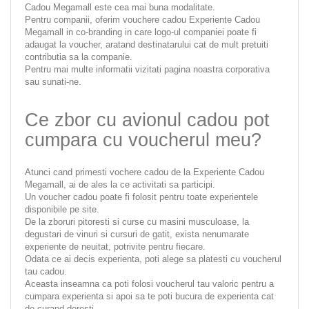
Cadou Megamall este cea mai buna modalitate.
Pentru companii, oferim vouchere cadou Experiente Cadou
Megamall in co-branding in care logo-ul companiei poate fi
adaugat la voucher, aratand destinatarului cat de mult pretuiti
contributia sa la companie.
Pentru mai multe informatii vizitati pagina noastra corporativa
sau sunati-ne.
Ce zbor cu avionul cadou pot
cumpara cu voucherul meu?
Atunci cand primesti vochere cadou de la Experiente Cadou
Megamall, ai de ales la ce activitati sa participi.
Un voucher cadou poate fi folosit pentru toate experientele
disponibile pe site.
De la zboruri pitoresti si curse cu masini musculoase, la
degustari de vinuri si cursuri de gatit, exista nenumarate
experiente de neuitat, potrivite pentru fiecare.
Odata ce ai decis experienta, poti alege sa platesti cu voucherul
tau cadou.
Aceasta inseamna ca poti folosi voucherul tau valoric pentru a
cumpara experienta si apoi sa te poti bucura de experienta cat
de curand doresti.