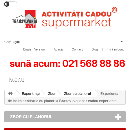
Coș:
(gol)
English Version
Acasă
Contact
Blog
Intră în cont
Toggle
Menu
navigation
Experiențe
Zbor
Zbor cu planorul
Experienta
de inalta acrobatie cu planor la Brasov -voucher cadou experienta
ZBOR CU PLANORUL