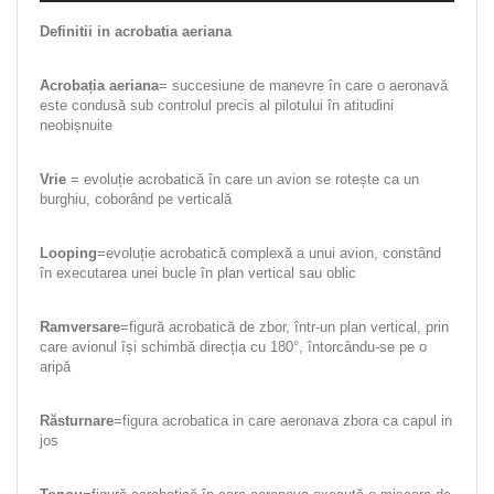
Definitii in acrobatia aeriana
Acrobația aeriana
= succesiune de manevre în care o aeronavă
este condusă sub controlul precis al pilotului în atitudini
neobișnuite
Vrie
= evoluție acrobatică în care un avion se rotește ca un
burghiu, coborând pe verticală
Looping
=evoluție acrobatică complexă a unui avion, constând
în executarea unei bucle în plan vertical sau oblic
Ramversare
=figură acrobatică de zbor, într-un plan vertical, prin
care avionul își schimbă direcția cu 180°, întorcându-se pe o
aripă
Răsturnare
=figura acrobatica in care aeronava zbora ca capul in
jos