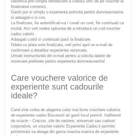
valorifica prin simpla introducere a codului unic de pe voucher la
finalizarea comenzii.
Gasiti pur si simplu o experienta potrivita pentru dumneavoastra
si adaugati-o in cos.
La finalizare, fie autentificati-va / creati un cont, fie continuati ca
invitat. Aici veti vedea optiunea de a introduce un cod voucher
cadou valoric.
Adaugati codul si continuati pasii la finalizare.
Odata ce plata este finalizata, veti primi apoi un e-mail de
confirmare a detaliilor experientei rezervate.
Urmati instructiunile din e-mail pentru a solicita datele de
rezervare preferate pentru experienta dumneavoastra!
Care vouchere valorice de
experiente sunt cadourile
ideale?
Cand vine vorba de alegerea celor mai bune vouchere valorice
de experiente cadou Bucuresti ati gasit locul potrivit. Indiferent
de ocazie – Craciun, zile de nastere, aniversari sau cadouri
corporative, un voucher valoric Experiente Cadou ii permite
primitorului sa aleaga din gama noastra masiva de experiente