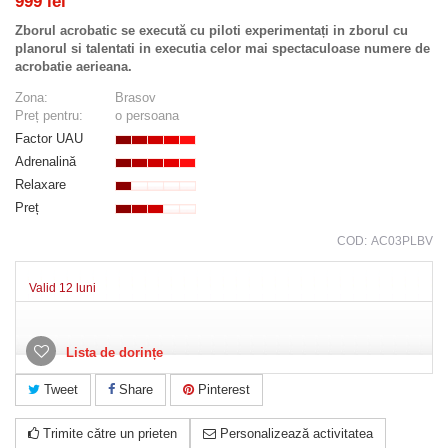
999 lei
Zborul acrobatic se execută cu piloti experimentați in zborul cu
planorul si talentati in executia celor mai spectaculoase numere de
acrobatie aerieana.
Zona:
Brasov
Preț pentru:
o persoana
Factor UAU
Adrenalină
Relaxare
Preț
COD:
AC03PLBV
Valid 12 luni
Lista de dorințe
Tweet
Share
Pinterest
Trimite către un prieten
Personalizează activitatea