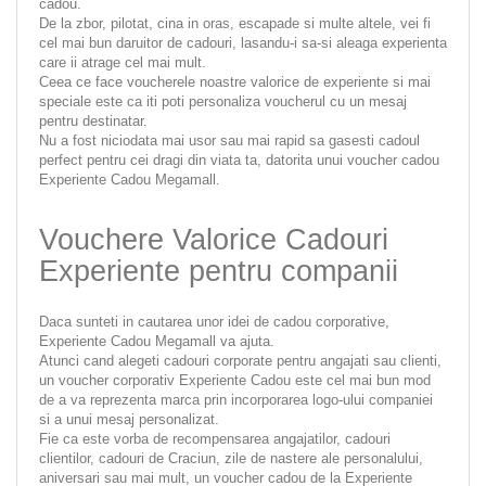
cadou.
De la zbor, pilotat, cina in oras, escapade si multe altele, vei fi
cel mai bun daruitor de cadouri, lasandu-i sa-si aleaga experienta
care ii atrage cel mai mult.
Ceea ce face voucherele noastre valorice de experiente si mai
speciale este ca iti poti personaliza voucherul cu un mesaj
pentru destinatar.
Nu a fost niciodata mai usor sau mai rapid sa gasesti cadoul
perfect pentru cei dragi din viata ta, datorita unui voucher cadou
Experiente Cadou Megamall.
Vouchere Valorice Cadouri
Experiente pentru companii
Daca sunteti in cautarea unor idei de cadou corporative,
Experiente Cadou Megamall va ajuta.
Atunci cand alegeti cadouri corporate pentru angajati sau clienti,
un voucher corporativ Experiente Cadou este cel mai bun mod
de a va reprezenta marca prin incorporarea logo-ului companiei
si a unui mesaj personalizat.
Fie ca este vorba de recompensarea angajatilor, cadouri
clientilor, cadouri de Craciun, zile de nastere ale personalului,
aniversari sau mai mult, un voucher cadou de la Experiente