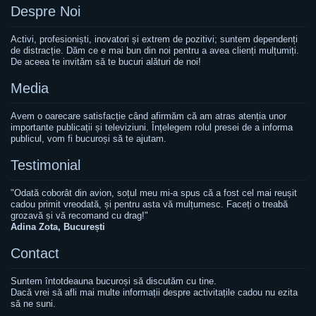
Despre Noi
Activi, profesioniști, inovatori și extrem de pozitivi; suntem dependenți
de distracție. Dăm ce e mai bun din noi pentru a avea clienți mulțumiți.
De aceea te invităm să te bucuri alături de noi!
Media
Avem o oarecare satisfacție când afirmăm că am atras atenția unor
importante publicații și televiziuni. Înțelegem rolul presei de a informa
publicul, vom fi bucuroși să te ajutam.
Testimonial
"Odată coborât din avion, soțul meu mi-a spus că a fost cel mai reușit
cadou primit vreodată, și pentru asta vă mulțumesc. Faceți o treabă
grozavă și vă recomand cu drag!"
Adina Zota, București
Contact
Suntem întotdeauna bucuroși să discutăm cu tine.
Dacă vrei să afli mai multe informații despre activitațile cadou nu ezita
să ne suni.