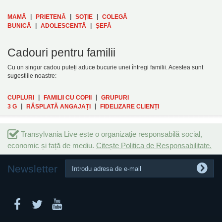
|
|
|
MAMĂ
PRIETENĂ
SOȚIE
COLEGĂ
|
|
BUNICĂ
ADOLESCENTĂ
ȘEFĂ
Cadouri pentru familii
Cu un singur cadou puteți aduce bucurie unei întregi familii. Acestea sunt
sugestiile noastre:
|
|
CUPLURI
FAMILII CU COPII
GRUPURI
|
|
3 G
RĂSPLATĂ ANGAJAȚI
FIDELIZARE CLIENȚI
Transylvania Live este o organizație responsabilă social,
economic și față de mediu.
Citește Politica de Responsabilitate.
Newsletter