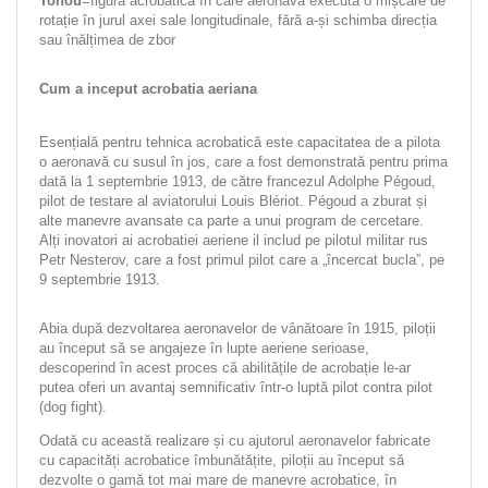
Tonou
=figură acrobatică în care aeronava execută o mișcare de
rotație în jurul axei sale longitudinale, fără a-și schimba direcția
sau înălțimea de zbor
Cum a inceput acrobatia aeriana
Esențială pentru tehnica acrobatică este capacitatea de a pilota
o aeronavă cu susul în jos, care a fost demonstrată pentru prima
dată la 1 septembrie 1913, de către francezul Adolphe Pégoud,
pilot de testare al aviatorului Louis Blériot. Pégoud a zburat și
alte manevre avansate ca parte a unui program de cercetare.
Alți inovatori ai acrobatiei aeriene il includ pe pilotul militar rus
Petr Nesterov, care a fost primul pilot care a „încercat bucla”, pe
9 septembrie 1913.
Abia după dezvoltarea aeronavelor de vânătoare în 1915, piloții
au început să se angajeze în lupte aeriene serioase,
descoperind în acest proces că abilitățile de acrobație le-ar
putea oferi un avantaj semnificativ într-o luptă pilot contra pilot
(dog fight).
Odată cu această realizare și cu ajutorul aeronavelor fabricate
cu capacități acrobatice îmbunătățite, piloții au început să
dezvolte o gamă tot mai mare de manevre acrobatice, în