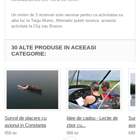
Un minim de 3 rezervari este necesar pentru ca activitatea sa
aiba loc la Targu Mures. Alternativ puteti rezerva aceasta
activitate la Cluj sau Brasov.
30 ALTE PRODUSE IN ACEEASI
CATEGORIE:
Survol de placere cu
Idee de cadou - Lectie de
Survo
avionul in Constanta
zbor cu...
avionu
859 lei
999 lei
649 le