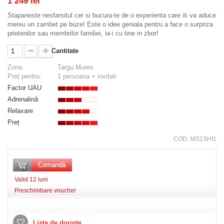
1 249 lei
Stapaneste nesfarsitul cer si bucura-te de o experienta care iti va aduce
mereu un zambet pe buze! Este o idee geniala pentru a face o surpriza
prietenilor sau membrilor familiei, ia-i cu tine in zbor!
Cantitate
Zona:
Targu Mures
Preț pentru:
1 persoana + invitati
Factor UAU
Adrenalină
Relaxare
Preț
COD:
MS1SHI1
Comandă
Valid 12 luni
Preschimbare voucher
Lista de dorințe