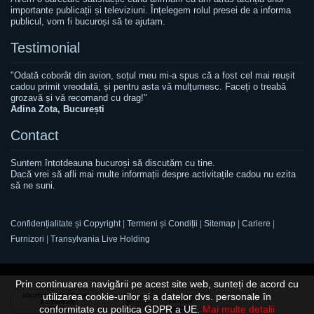
importante publicații și televiziuni. Înțelegem rolul presei de a informa
publicul, vom fi bucuroși să te ajutam.
Testimonial
"Odată coborât din avion, soțul meu mi-a spus că a fost cel mai reușit
cadou primit vreodată, și pentru asta vă mulțumesc. Faceți o treabă
grozavă și vă recomand cu drag!"
Adina Zota, București
Contact
Suntem întotdeauna bucuroși să discutăm cu tine.
Dacă vrei să afli mai multe informații despre activitațile cadou nu ezita
să ne suni.
Confidențialitate și Copyright
|
Termeni și Condiții
|
Sitemap
|
Cariere
|
Furnizori
|
Transylvania Live Holding
Prin continuarea navigării pe acest site web, sunteți de acord cu
utilizarea cookie-urilor și a datelor dvs. personale în
conformitate cu politica GDPR a UE.
Mai multe detalii