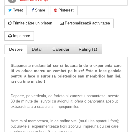
Tweet
Share
Pinterest
Trimite către un prieten
Personalizează activitatea
Imprimare
Despre
Detalii
Calendar
Rating (1)
Stapaneste nesfarsitul cer si bucura-te de o experienta care
iti va aduce mereu un zambet pe buze! Este o idee geniala
pentru a face o surpriza prietenilor sau membrilor familiei,
ia-i cu tine in zbor!
Departe, pe verticala, de forfota si zumzetul pamantesc, aceste
30 de minute de survol cu avionul iti ofera o panorama absolut
extraordinara a orasului si imprejurimilor.
Admira si memoreaza, in ce ordine vrei (nu-ti uita aparatul foto);
bucura-te si experimenteaza fiorii zborului impreuna cu cei care
conteaza pentru tine. Sa ai cer senin!