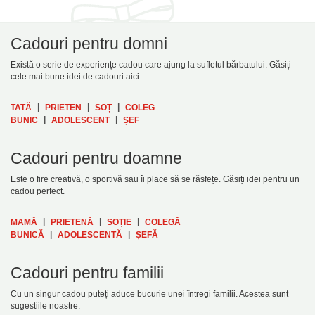
Cadouri pentru domni
Există o serie de experiențe cadou care ajung la sufletul bărbatului. Găsiți
cele mai bune idei de cadouri aici:
|
|
|
TATĂ
PRIETEN
SOȚ
COLEG
|
|
BUNIC
ADOLESCENT
ȘEF
Cadouri pentru doamne
Este o fire creativă, o sportivă sau îi place să se răsfețe. Găsiți idei pentru un
cadou perfect.
|
|
|
MAMĂ
PRIETENĂ
SOȚIE
COLEGĂ
|
|
BUNICĂ
ADOLESCENTĂ
ȘEFĂ
Cadouri pentru familii
Cu un singur cadou puteți aduce bucurie unei întregi familii. Acestea sunt
sugestiile noastre: