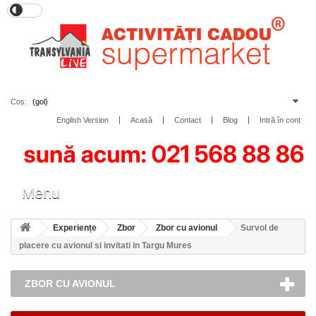
Coș:
(gol)
English Version
Acasă
Contact
Blog
Intră în cont
Toggle
Menu
navigation
Experiențe
Zbor
Zbor cu avionul
Survol de
placere cu avionul si invitati in Targu Mures
ZBOR CU AVIONUL