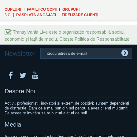
|
|
CUPLURI
FAMILII CU COPII
GRUPURI
|
|
3 G
RĂSPLATĂ ANGAJAȚI
FIDELIZARE CLIENȚI
Transylvania Live este o organizație responsabilă social,
economic și față de mediu.
Citește Politica de Responsabilitate.
Newsletter
Despre Noi
Activi, profesioniști, inovatori și extrem de pozitivi; suntem dependenți
de distracție. Dăm ce e mai bun din noi pentru a avea clienți mulțumiți.
De aceea te invităm să te bucuri alături de noi!
Media
Avem o oarecare satisfacție când afirmăm că am atras atenția unor