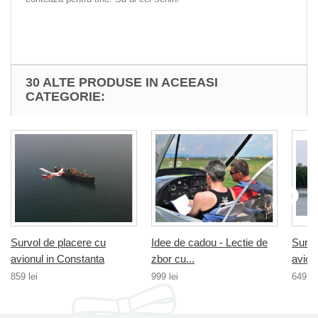
30 ALTE PRODUSE IN ACEEASI
CATEGORIE:
Survol de placere cu
Idee de cadou - Lectie de
Survo
avionul in Constanta
zbor cu...
avionu
859 lei
999 lei
649 le