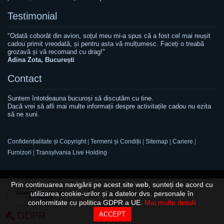
Testimonial
"Odată coborât din avion, soțul meu mi-a spus că a fost cel mai reușit
cadou primit vreodată, și pentru asta vă mulțumesc. Faceți o treabă
grozavă și vă recomand cu drag!"
Adina Zota, București
Contact
Suntem întotdeauna bucuroși să discutăm cu tine.
Dacă vrei să afli mai multe informații despre activitațile cadou nu ezita
să ne suni.
Confidențialitate și Copyright
|
Termeni și Condiții
|
Sitemap
|
Cariere
|
Furnizori
|
Transylvania Live Holding
Prin continuarea navigării pe acest site web, sunteți de acord cu
utilizarea cookie-urilor și a datelor dvs. personale în
conformitate cu politica GDPR a UE.
Mai multe detalii
GDPR
ACCEPT