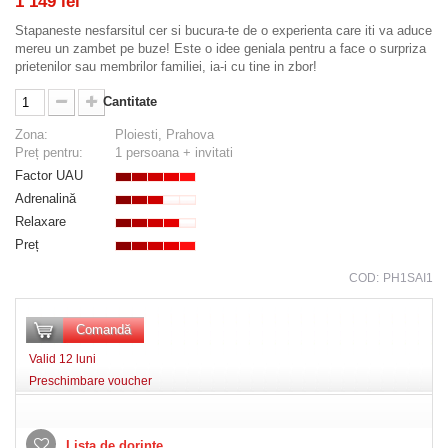
1 149 lei
Stapaneste nesfarsitul cer si bucura-te de o experienta care iti va aduce
mereu un zambet pe buze! Este o idee geniala pentru a face o surpriza
prietenilor sau membrilor familiei, ia-i cu tine in zbor!
Cantitate
Zona:
Ploiesti, Prahova
Preț pentru:
1 persoana + invitati
Factor UAU
Adrenalină
Relaxare
Preț
COD:
PH1SAI1
Comandă
Valid 12 luni
Preschimbare voucher
Lista de dorințe