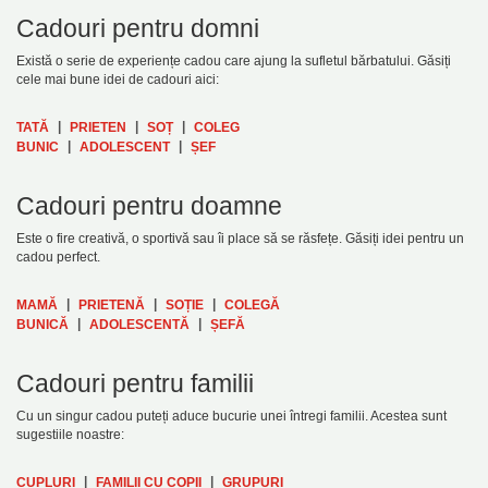
Cadouri pentru domni
Există o serie de experiențe cadou care ajung la sufletul bărbatului. Găsiți
cele mai bune idei de cadouri aici:
|
|
|
TATĂ
PRIETEN
SOȚ
COLEG
|
|
BUNIC
ADOLESCENT
ȘEF
Cadouri pentru doamne
Este o fire creativă, o sportivă sau îi place să se răsfețe. Găsiți idei pentru un
cadou perfect.
|
|
|
MAMĂ
PRIETENĂ
SOȚIE
COLEGĂ
|
|
BUNICĂ
ADOLESCENTĂ
ȘEFĂ
Cadouri pentru familii
Cu un singur cadou puteți aduce bucurie unei întregi familii. Acestea sunt
sugestiile noastre:
|
|
CUPLURI
FAMILII CU COPII
GRUPURI