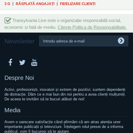
|
|
3 G
RĂSPLATĂ ANGAJAȚI
FIDELIZARE CLIENȚI
Transylvania Live este o organizație responsabilă social,
economic și față de mediu.
Citește Politica de Responsabilitate.
Newsletter
Despre Noi
Activi, profesioniști, inovatori și extrem de pozitivi; suntem dependenți
de distracție. Dăm ce e mai bun din noi pentru a avea clienți mulțumiți.
De aceea te invităm să te bucuri alături de noi!
Media
Avem o oarecare satisfacție când afirmăm că am atras atenția unor
importante publicații și televiziuni. Înțelegem rolul presei de a informa
publicul, vom fi bucuroși să te ajutam.