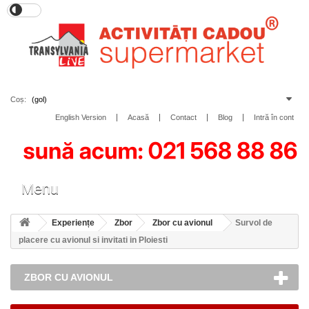
Coș:
(gol)
English Version
Acasă
Contact
Blog
Intră în cont
Toggle
Menu
navigation
Experiențe
Zbor
Zbor cu avionul
Survol de
placere cu avionul si invitati in Ploiesti
ZBOR CU AVIONUL