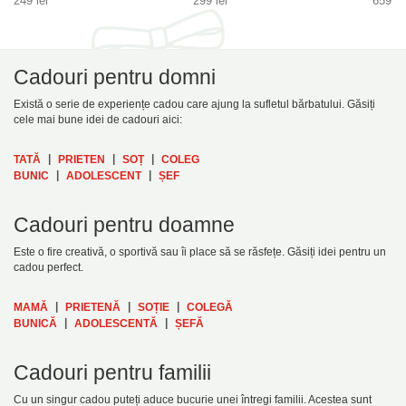
249 lei
299 lei
659 le
Cadouri pentru domni
Există o serie de experiențe cadou care ajung la sufletul bărbatului. Găsiți
cele mai bune idei de cadouri aici:
|
|
|
TATĂ
PRIETEN
SOȚ
COLEG
|
|
BUNIC
ADOLESCENT
ȘEF
Cadouri pentru doamne
Este o fire creativă, o sportivă sau îi place să se răsfețe. Găsiți idei pentru un
cadou perfect.
|
|
|
MAMĂ
PRIETENĂ
SOȚIE
COLEGĂ
|
|
BUNICĂ
ADOLESCENTĂ
ȘEFĂ
Cadouri pentru familii
Cu un singur cadou puteți aduce bucurie unei întregi familii. Acestea sunt