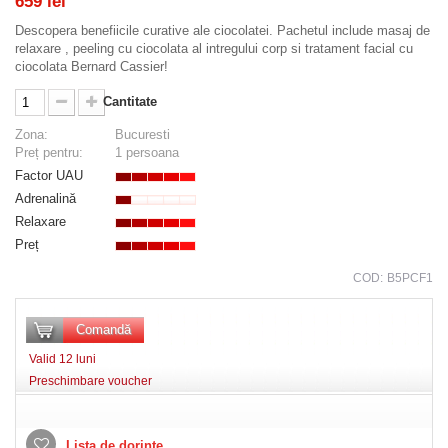
659 lei
Descopera benefiicile curative ale ciocolatei. Pachetul include masaj de
relaxare , peeling cu ciocolata al intregului corp si tratament facial cu
ciocolata Bernard Cassier!
Cantitate
Zona:
Bucuresti
Preț pentru:
1 persoana
Factor UAU
Adrenalină
Relaxare
Preț
COD:
B5PCF1
Comandă
Valid 12 luni
Preschimbare voucher
Lista de dorințe