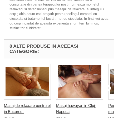
consultatie din partea terapeutilor nostri, urmeaza mometul
realaxarii si detensionarii prin masajul de relaxare al intregului
corp ; abia acum esti pregatit pentru peelingul corporal cu
ciocolata si tratamentul facial ...tot cu ciocolata. In final vei avea
cu corp incantat de aceasta experienta si un ten luminos,
stralucitor si hidratat.
8 ALTE PRODUSE IN ACEEASI
CATEGORIE:
Masaj de relaxare pentru el
Masaj hawayan in Cluj-
Peeli
in Bucuresti
Napoca
masaj