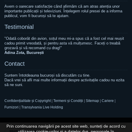
Avem o oarecare satisfacție când afirmăm că am atras atenția unor
importante publicații și televiziuni. Înțelegem rolul presei de a informa
publicul, vom fi bucuroși să te ajutam.
Testimonial
"Odată coborât din avion, soțul meu mi-a spus că a fost cel mai reușit
cadou primit vreodată, și pentru asta vă mulțumesc. Faceți o treabă
grozavă și vă recomand cu drag!"
Adina Zota, București
Contact
Suntem întotdeauna bucuroși să discutăm cu tine.
Dacă vrei să afli mai multe informații despre activitațile cadou nu ezita
să ne suni.
Confidențialitate și Copyright
|
Termeni și Condiții
|
Sitemap
|
Cariere
|
Furnizori
|
Transylvania Live Holding
Prin continuarea navigării pe acest site web, sunteți de acord cu
utilizarea cookie-urilor și a datelor dvs. personale în