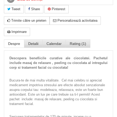
Tweet
Share
Pinterest
Trimite către un prieten
Personalizează activitatea
Imprimare
Despre
Detalii
Calendar
Rating (1)
Descopera benefiicile curative ale ciocolatei. Pachetul
include masaj de relaxare , peeling cu ciocolata al intregului
corp si tratament facial cu ciocolata!
Bucura-te de mai multa vitalitate. Cel mai celebru si apreciat
medicament impotriva stresului are efecte absolut senzationale
asupra corpului tau: modeleaza, relaxeaza, este un foarte bun
antioxidant. Este un lux pe care trebuie sa ti-l permiti! Acest
pachet include: masaj de relaxare, peeling cu ciocolata si
tratament facial.
Sesiunea tratamentelor de 170 de minute incepe cu o