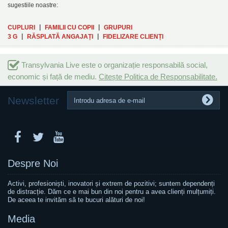
sugestiile noastre:
|
|
CUPLURI
FAMILII CU COPII
GRUPURI
|
|
3 G
RĂSPLATĂ ANGAJAȚI
FIDELIZARE CLIENȚI
Transylvania Live este o organizație responsabilă social,
economic și față de mediu.
Citește Politica de Responsabilitate.
Newsletter
Despre Noi
Activi, profesioniști, inovatori și extrem de pozitivi; suntem dependenți
de distracție. Dăm ce e mai bun din noi pentru a avea clienți mulțumiți.
De aceea te invităm să te bucuri alături de noi!
Media