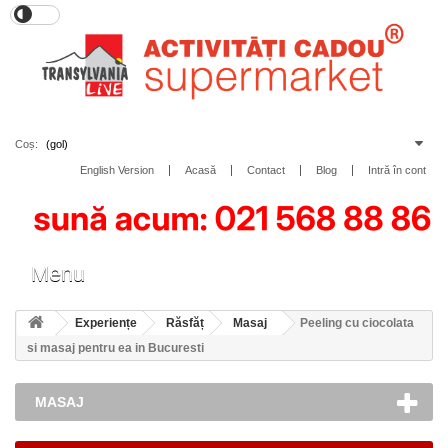
Coș:
(gol)
English Version
Acasă
Contact
Blog
Intră în cont
Toggle
Menu
navigation
Experiențe
Răsfăț
Masaj
Peeling cu ciocolata
si masaj pentru ea in Bucuresti
MASAJ