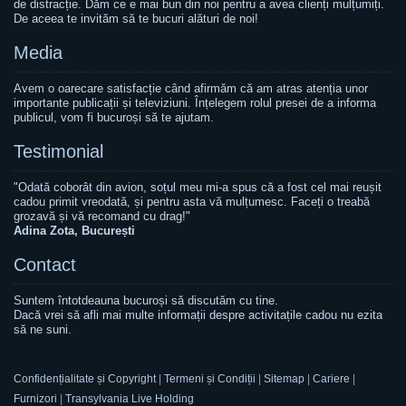
de distracție. Dăm ce e mai bun din noi pentru a avea clienți mulțumiți.
De aceea te invităm să te bucuri alături de noi!
Media
Avem o oarecare satisfacție când afirmăm că am atras atenția unor
importante publicații și televiziuni. Înțelegem rolul presei de a informa
publicul, vom fi bucuroși să te ajutam.
Testimonial
"Odată coborât din avion, soțul meu mi-a spus că a fost cel mai reușit
cadou primit vreodată, și pentru asta vă mulțumesc. Faceți o treabă
grozavă și vă recomand cu drag!"
Adina Zota, București
Contact
Suntem întotdeauna bucuroși să discutăm cu tine.
Dacă vrei să afli mai multe informații despre activitațile cadou nu ezita
să ne suni.
Confidențialitate și Copyright
|
Termeni și Condiții
|
Sitemap
|
Cariere
|
Furnizori
|
Transylvania Live Holding