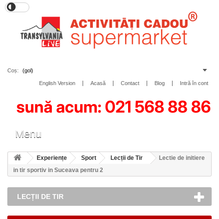
Coș:
(gol)
English Version
Acasă
Contact
Blog
Intră în cont
Toggle
Menu
navigation
Experiențe
Sport
Lecții de Tir
Lectie de initiere
in tir sportiv in Suceava pentru 2
LECȚII DE TIR