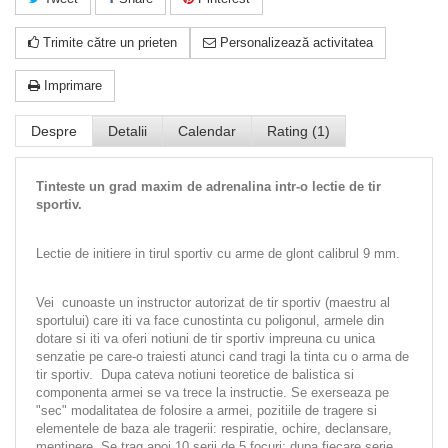
Trimite către un prieten
Personalizează activitatea
Imprimare
Despre
Detalii
Calendar
Rating (1)
Tinteste un grad maxim de adrenalina intr-o lectie de tir
sportiv.
Lectie de initiere in tirul sportiv cu arme de glont calibrul 9 mm.
Vei cunoaste un instructor autorizat de tir sportiv (maestru al
sportului) care iti va face cunostinta cu poligonul, armele din
dotare si iti va oferi notiuni de tir sportiv impreuna cu unica
senzatie pe care-o traiesti atunci cand tragi la tinta cu o arma de
tir sportiv. Dupa cateva notiuni teoretice de balistica si
componenta armei se va trece la instructie. Se exerseaza pe
"sec" modalitatea de folosire a armei, pozitiile de tragere si
elementele de baza ale tragerii: respiratie, ochire, declansare,
mentinere. Se trag apoi 10 serii de 5 focuri; dupa fiecare serie,