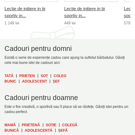
Lectie de initiere in tir
Lectie de initiere in tir
Lectie
sportiv in...
sportiv in...
sporti
1 149 lei
449 lei
579 le
Cadouri pentru domni
Există o serie de experiențe cadou care ajung la sufletul bărbatului. Găsiți
cele mai bune idei de cadouri aici:
|
|
|
TATĂ
PRIETEN
SOȚ
COLEG
|
|
BUNIC
ADOLESCENT
ȘEF
Cadouri pentru doamne
Este o fire creativă, o sportivă sau îi place să se răsfețe. Găsiți idei pentru un
cadou perfect.
|
|
|
MAMĂ
PRIETENĂ
SOȚIE
COLEGĂ
|
|
BUNICĂ
ADOLESCENTĂ
ȘEFĂ