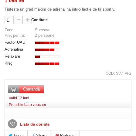
1 098 lei
Tinteste un grad maxim de adrenalina intr-o lectie de tir sportiv.
Cantitate
Zona:
Suceava
Preț pentru:
2 persoane
Factor UAU
Adrenalină
Relaxare
Preț
COD:
SV7TAF2
Comandă
Valid 12 luni
Preschimbare voucher
Lista de dorințe
Tweet
Share
Pinterest