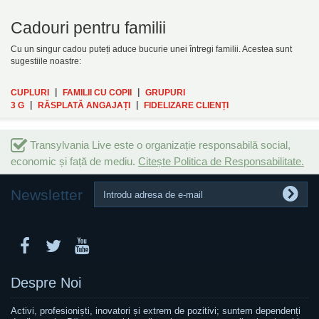
Cadouri pentru familii
Cu un singur cadou puteți aduce bucurie unei întregi familii. Acestea sunt
sugestiile noastre:
|
|
CUPLURI
FAMILII CU COPII
GRUPURI
|
|
3 G
RĂSPLATĂ ANGAJAȚI
FIDELIZARE CLIENȚI
Transylvania Live este o organizație responsabilă social,
economic și față de mediu.
Citește Politica de Responsabilitate.
Newsletter
Despre Noi
Activi, profesioniști, inovatori și extrem de pozitivi; suntem dependenți