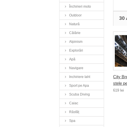
Închirieri moto
Outdoor
30
Natură
Călărie
Alpinism
Explorări
Apă
Navigare
City Br
Inchiriere Iaht
stele p
Sport pe Apa
619 lei
Scuba Diving
Caiac
Răsfăț
Spa