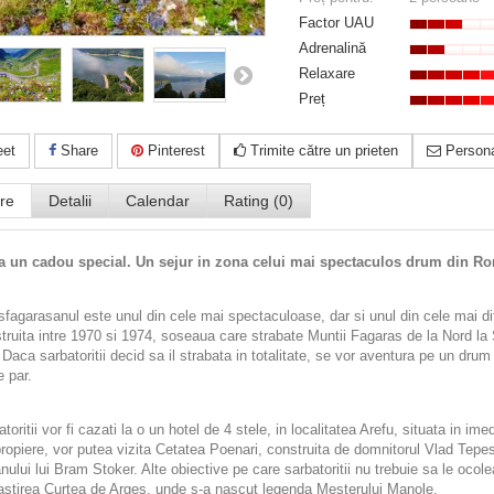
Factor UAU
Adrenalină
Relaxare
Preț
et
Share
Pinterest
Trimite către un prieten
Persona
re
Detalii
Calendar
Rating (0)
a un cadou special. Un sejur in zona celui mai spectaculos drum din R
sfagarasanul este unul din cele mai spectaculoase, dar si unul din cele mai di
truita intre 1970 si 1974, soseaua care strabate Muntii Fagaras de la Nord la
Daca sarbatoritii decid sa il strabata in totalitate, se vor aventura pe un drum
e par.
toritii vor fi cazati la o un hotel de 4 stele, in localitatea Arefu, situata in i
propiere, vor putea vizita Cetatea Poenari, construita de domnitorul Vlad Tepes
nului lui Bram Stoker. Alte obiective pe care sarbatoritii nu trebuie sa le ocol
stirea Curtea de Arges, unde s-a nascut legenda Mesterului Manole.