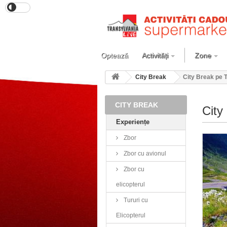
Optează
Activități
Zone
City Break
City Break pe T
CITY BREAK
City
Experiențe
Zbor
Zbor cu avionul
Zbor cu
elicopterul
Tururi cu
Elicopterul