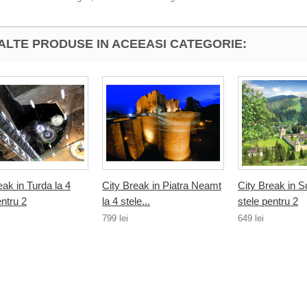
 ALTE PRODUSE IN ACEEASI CATEGORIE:
eak in Turda la 4
City Break in Piatra Neamt
City Break in S
entru 2
la 4 stele...
stele pentru 2
799 lei
649 lei