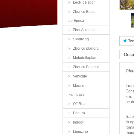
Lectii de zbor
Zbor cu Biplan
de Epocă
Zbor Acrobatic
Skydiving
Twe
Zbor cu planorul
Desp
Motodeltaplan
Zbor cu Balonul
Ofer
Vehicule
Mașini
Tran
Cons
Faimoase
km. 
ac d
Off-Road
Enduro
Sarba
In a
Indoor
roma
Limuzine
mana