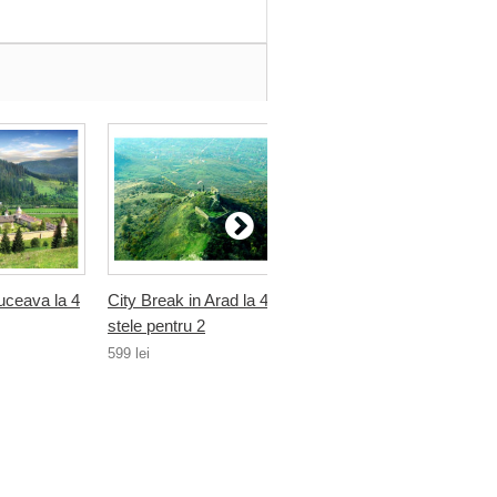
uceava la 4
City Break in Arad la 4
City Break in Bucuresti 
stele pentru 2
stele...
599 lei
749 lei