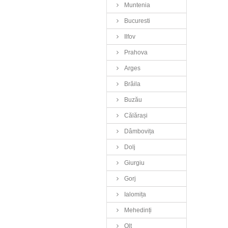
Muntenia
Bucuresti
Ilfov
Prahova
Arges
Brăila
Buzău
Călărași
Dâmbovița
Dolj
Giurgiu
Gorj
Ialomița
Mehedinți
Olt