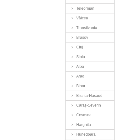
Teleorman
Vâlcea
Transilvania
Brasov
Cluj
Sibiu
Alba
Arad
Bihor
Bistrita-Nasaud
Caraș-Severin
Covasna
Harghita
Hunedoara