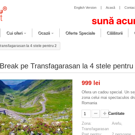
English Version
Acasă
Contac
Cui oferi
Ocazii
Oferte Speciale
Călătorii
ransfagarasan la 4 stele pentru 2
 Break pe Transfagarasan la 4 stele pentru
999 lei
Ofera un cadou special. Un sej
zona celui mai spectaculos dr
Romania
Cantitate
Zona:
Arefu,
Transfagarasan
Preț pentru:
2 persoane