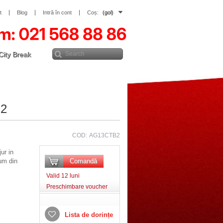
t
Blog
Intră în cont
Coș:
(gol)
City Break
 2
COD:
AG13CTB2
ur in
um din
Comandă
Valid 12 luni
Preschimbare voucher
Lista de dorințe