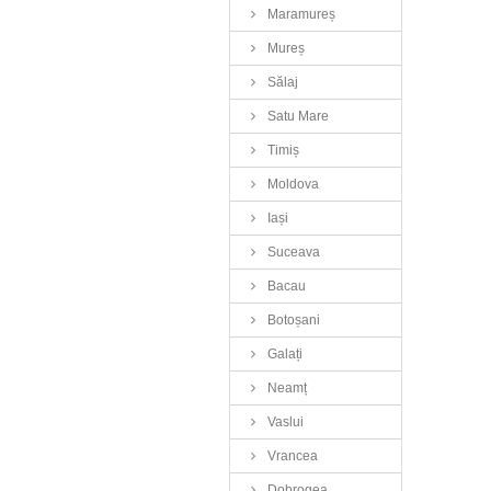
Maramureș
Mureș
Sălaj
Satu Mare
Timiș
Moldova
Iași
Suceava
Bacau
Botoșani
Galați
Neamț
Vaslui
Vrancea
Dobrogea