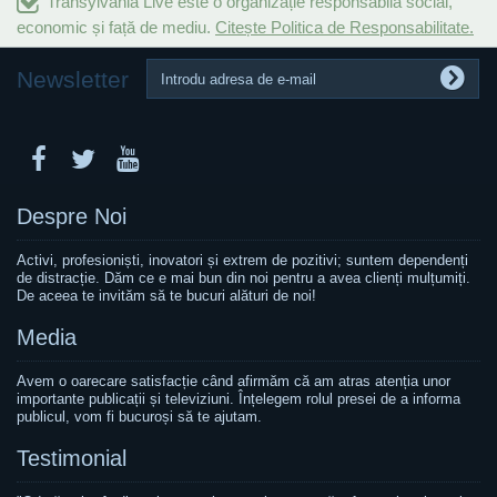
Transylvania Live este o organizație responsabilă social,
economic și față de mediu.
Citește Politica de Responsabilitate.
Newsletter
Despre Noi
Activi, profesioniști, inovatori și extrem de pozitivi; suntem dependenți
de distracție. Dăm ce e mai bun din noi pentru a avea clienți mulțumiți.
De aceea te invităm să te bucuri alături de noi!
Media
Avem o oarecare satisfacție când afirmăm că am atras atenția unor
importante publicații și televiziuni. Înțelegem rolul presei de a informa
publicul, vom fi bucuroși să te ajutam.
Testimonial