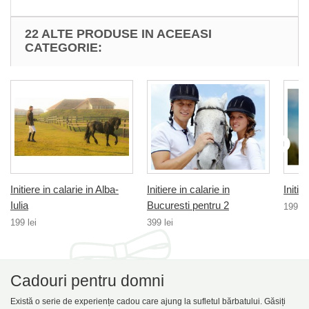
22 ALTE PRODUSE IN ACEEASI
CATEGORIE:
Initiere in calarie in Alba-
Initiere in calarie in
Initie
Iulia
Bucuresti pentru 2
199 le
199 lei
399 lei
Cadouri pentru domni
Există o serie de experiențe cadou care ajung la sufletul bărbatului. Găsiți