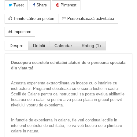
Tweet
Share
Pinterest
Trimite către un prieten
Personalizează activitatea
Imprimare
Despre
Detalii
Calendar
Rating (1)
Descopera secretele echitatiei alaturi de o persoana speciala
din viata ta!
Aceasta experienta extraordinara va incepe cu o intalnire cu
instructorul. Programul debuteaza cu o scurta lectie in cadrul
Scolii de Calarie pentru ca instructorul sa poata evalua abilitatile
fiecaruia de a calari si pentru a va putea plasa in grupul potrivit
nivelului vostru de experienta.
In functie de experienta in calarie, fie veti continua lectiile in
interiorul centrului de echitatie, fie va veti bucura de o plimbare
calare in natura.