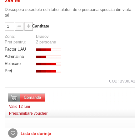
299 lei
Descopera secretele echitatiei alaturi de o persoana speciala din viata
ta!
Cantitate
Zona:
Brasov
Preț pentru:
2 persoane
Factor UAU
Adrenalină
Relaxare
Preț
COD:
BV3ICA2
Comandă
Valid 12 luni
Preschimbare voucher
Lista de dorințe