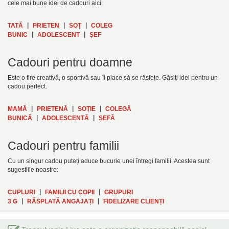
cele mai bune idei de cadouri aici:
|
|
|
TATĂ
PRIETEN
SOȚ
COLEG
|
|
BUNIC
ADOLESCENT
ȘEF
Cadouri pentru doamne
Este o fire creativă, o sportivă sau îi place să se răsfețe. Găsiți idei pentru un
cadou perfect.
|
|
|
MAMĂ
PRIETENĂ
SOȚIE
COLEGĂ
|
|
BUNICĂ
ADOLESCENTĂ
ȘEFĂ
Cadouri pentru familii
Cu un singur cadou puteți aduce bucurie unei întregi familii. Acestea sunt
sugestiile noastre:
|
|
CUPLURI
FAMILII CU COPII
GRUPURI
|
|
3 G
RĂSPLATĂ ANGAJAȚI
FIDELIZARE CLIENȚI