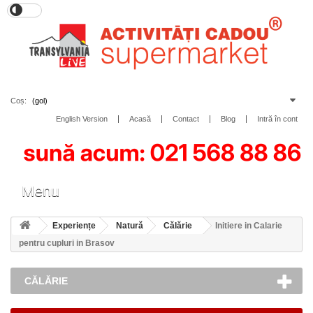
Coș:
(gol)
English Version
Acasă
Contact
Blog
Intră în cont
Toggle
Menu
navigation
Experiențe
Natură
Călărie
Initiere in Calarie
pentru cupluri in Brasov
CĂLĂRIE