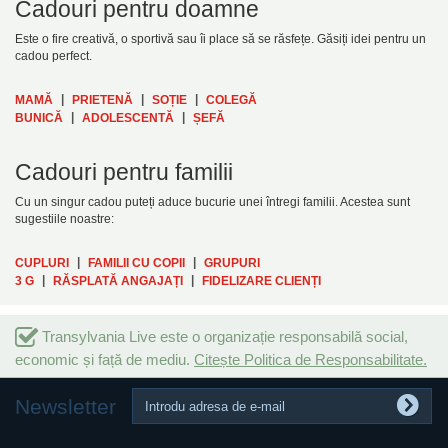
Cadouri pentru doamne
Este o fire creativă, o sportivă sau îi place să se răsfețe. Găsiți idei pentru un
cadou perfect.
|
|
|
MAMĂ
PRIETENĂ
SOȚIE
COLEGĂ
|
|
BUNICĂ
ADOLESCENTĂ
ȘEFĂ
Cadouri pentru familii
Cu un singur cadou puteți aduce bucurie unei întregi familii. Acestea sunt
sugestiile noastre:
|
|
CUPLURI
FAMILII CU COPII
GRUPURI
|
|
3 G
RĂSPLATĂ ANGAJAȚI
FIDELIZARE CLIENȚI
Transylvania Live este o organizație responsabilă social,
economic și față de mediu.
Citește Politica de Responsabilitate.
Newsletter