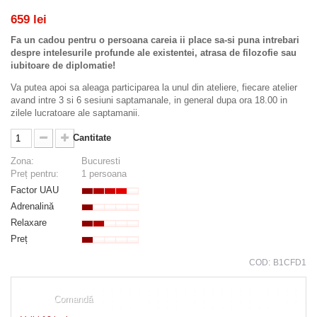
659 lei
Fa un cadou pentru o persoana careia ii place sa-si puna intrebari
despre intelesurile profunde ale existentei, atrasa de filozofie sau
iubitoare de diplomatie!
Va putea apoi sa aleaga participarea la unul din ateliere, fiecare atelier
avand intre 3 si 6 sesiuni saptamanale, in general dupa ora 18.00 in
zilele lucratoare ale saptamanii.
Cantitate
Zona:
Bucuresti
Preț pentru:
1 persoana
Factor UAU
Adrenalină
Relaxare
Preț
COD:
B1CFD1
Comandă