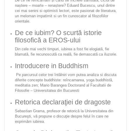
De ce ne reîncarnăm ṣi când se încheie samsara, ciclul de
naṣtere – moarte – renaṣtere?
Eduard Bucescu, unul dintre
cei mai senini si optimisti lectori, este pasionat de literatura,
un meloman impatimit si un fin cunoscator al filozofiilor
orientale.
De ce iubim? O scurtă istorie
filosofică a EROS-ului
Din cele mai vechi timpuri, iubirea a fost fie elogiată, fie
blamată, fie recunoscută ca reală, fie demascată ca iluzorie.
Introducere in Buddhism
Pe parcursul celor trei întâlniri vom putea analiza si discuta
diferite concepte buddhiste: reîncarnarea, yoga buddhistă,
meditatia zen; Mario Barangea
Doctorand al Facultatii de
Filosofie – Universitatea din Bucuresti
Retorica declaraţiei de dragoste
Sebastian Grama, profesor de retorică la Universitatea din
Bucureşti, vă propune o discuţie despre felul în care ne
exprimăm iubirea.