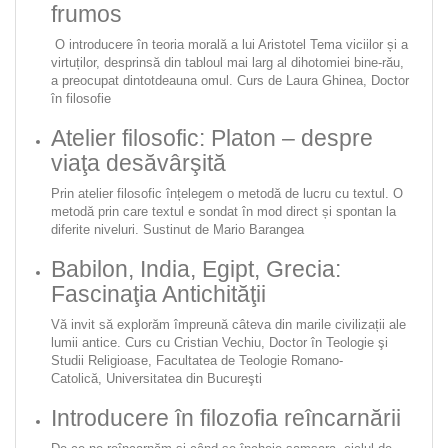
frumos
O introducere în teoria morală a lui Aristotel Tema viciilor și a
virtuților, desprinsă din tabloul mai larg al dihotomiei bine-rău,
a preocupat dintotdeauna omul. Curs de
Laura Ghinea,
Doctor
în filosofie
Atelier filosofic: Platon – despre
viaţa desăvârşită
Prin atelier filosofic înțelegem o metodă de lucru cu textul. O
metodă prin care textul e sondat în mod direct și spontan la
diferite niveluri. Sustinut de Mario Barangea
Babilon, India, Egipt, Grecia:
Fascinaţia Antichităţii
Vă invit să explorăm împreună câteva din marile civilizații ale
lumii antice. Curs cu Cristian Vechiu,
Doctor în
Teologie şi
Studii Religioase, Facultatea de Teologie Romano-
Catolică,
Universitatea din Bucureşti
Introducere în filozofia reîncarnării