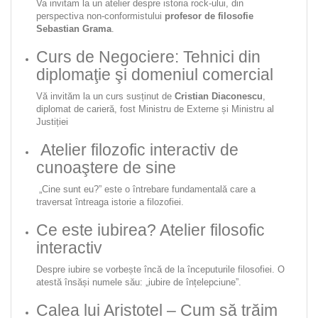
Va invitam la un atelier despre istoria rock-ului, din
perspectiva non-conformistului
profesor de filosofie
Sebastian Grama
.
Curs de Negociere: Tehnici din
diplomaţie şi domeniul comercial
Vă invităm la un curs susținut de
Cristian Diaconescu
,
diplomat de carieră, fost Ministru de Externe și Ministru al
Justiției
Atelier filozofic interactiv de
cunoaştere de sine
„Cine sunt eu?” este o întrebare fundamentală care a
traversat întreaga istorie a filozofiei.
Ce este iubirea? Atelier filosofic
interactiv
Despre iubire se vorbește încă de la începuturile filosofiei. O
atestă însăși numele său: „iubire de înțelepciune”.
Calea lui Aristotel – Cum să trăim