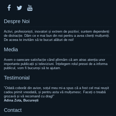
Despre Noi
Activi, profesioniști, inovatori și extrem de pozitivi; suntem dependenți
de distracție. Dăm ce e mai bun din noi pentru a avea clienți mulțumiți.
De aceea te invităm să te bucuri alături de noi!
Media
Avem o oarecare satisfacție când afirmăm că am atras atenția unor
importante publicații și televiziuni. Înțelegem rolul presei de a informa
publicul, vom fi bucuroși să te ajutam.
Testimonial
"Odată coborât din avion, soțul meu mi-a spus că a fost cel mai reușit
cadou primit vreodată, și pentru asta vă mulțumesc. Faceți o treabă
grozavă și vă recomand cu drag!"
Adina Zota, București
Contact