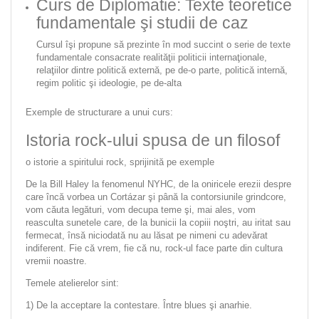
Curs de Diplomatie: Texte teoretice
fundamentale şi studii de caz
Cursul îşi propune să prezinte în mod succint o serie de texte
fundamentale consacrate realităţii politicii internaţionale,
relaţiilor dintre politică externă, pe de-o parte, politică internă,
regim politic şi ideologie, pe de-alta
Exemple de structurare a unui curs:
Istoria rock-ului spusa de un filosof
o istorie a spiritului rock, sprijinită pe exemple
De la Bill Haley la fenomenul NYHC, de la oniricele erezii despre
care încă vorbea un Cortázar şi până la contorsiunile grindcore,
vom căuta legături, vom decupa teme şi, mai ales, vom
reasculta sunetele care, de la bunicii la copiii noştri, au iritat sau
fermecat, însă niciodată nu au lăsat pe nimeni cu adevărat
indiferent. Fie că vrem, fie că nu, rock-ul face parte din cultura
vremii noastre.
Temele atelierelor sint:
1) De la acceptare la contestare. Între
blues
şi anarhie.