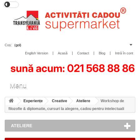
Coș:
(gol)
English Version
Acasă
Contact
Blog
Intră în cont
Toggle
Menu
navigation
Experiențe
Creative
Ateliere
Workshop de
filozofie & diplomatie, cursuri la alegere, cadou pentru intelectuali
ATELIERE