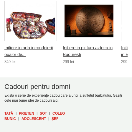
Initiere in arta incondeierii
Initiere in pictura azteca in
Initie
oualor de...
Bucuresti
in Bu
349 lei
299 lei
299 le
Cadouri pentru domni
Există o serie de experiențe cadou care ajung la sufletul bărbatului. Găsiți
cele mai bune idei de cadouri aici:
|
|
|
TATĂ
PRIETEN
SOȚ
COLEG
|
|
BUNIC
ADOLESCENT
ȘEF