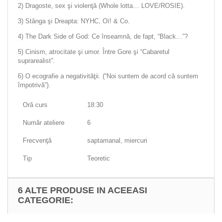
2) Dragoste, sex şi violenţă (
Whole lotta… LOVE/ROSIE
).
3) Stânga şi Dreapta: NYHC, Oï! & Co.
4)
The Dark Side of God
: Ce înseamnă, de fapt, “
Black…
”?
5) Cinism, atrocitate şi umor. Între
Gore
şi “Cabaretul
suprarealist”.
6) O ecografie a negativităţii. (“Noi suntem de acord că suntem
împotrivă”).
Oră curs
18:30
Număr ateliere
6
Frecvenţă
saptamanal, miercuri
Tip
Teoretic
6 ALTE PRODUSE IN ACEEASI
CATEGORIE: