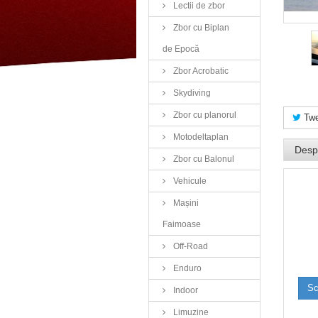
Lectii de zbor
Zbor cu Biplan
de Epocă
Zbor Acrobatic
Skydiving
Zbor cu planorul
Twe
Motodeltaplan
Desp
Zbor cu Balonul
Vehicule
Mașini
Faimoase
Off-Road
Enduro
Sc
Indoor
Limuzine