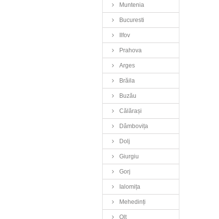
Muntenia
Bucuresti
Ilfov
Prahova
Arges
Brăila
Buzău
Călărași
Dâmbovița
Dolj
Giurgiu
Gorj
Ialomița
Mehedinți
Olt