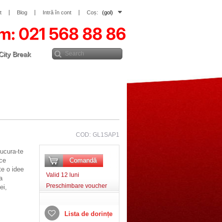
t
Blog
Intră în cont
Coș:
(gol)
City Break
COD:
GL1SAP1
bucura-te
uce
Comandă
e o idee
Valid 12 luni
a
Preschimbare voucher
ei,
Lista de dorințe