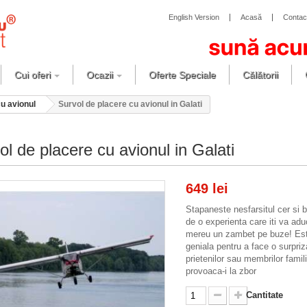
English Version
Acasă
Contac
Cui oferi
Ocazii
Oferte Speciale
Călătorii
u avionul
Survol de placere cu avionul in Galati
ol de placere cu avionul in Galati
649 lei
Stapaneste nesfarsitul cer si 
de o experienta care iti va ad
mereu un zambet pe buze! Est
geniala pentru a face o surpriz
prietenilor sau membrilor famili
provoaca-i la zbor
Cantitate