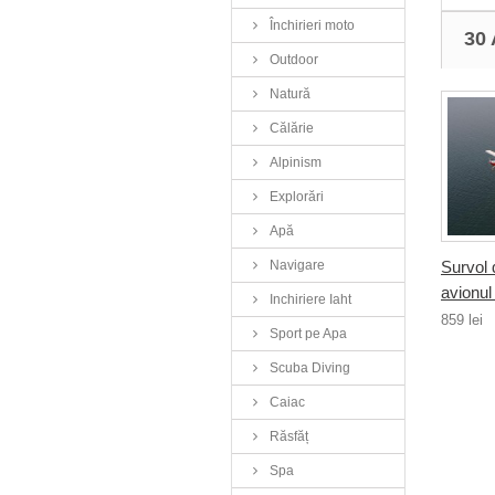
Închirieri moto
30
Outdoor
Natură
Călărie
Alpinism
Explorări
Apă
Survol 
Navigare
avionul
Inchiriere Iaht
859 lei
Sport pe Apa
Scuba Diving
Caiac
Răsfăț
Spa