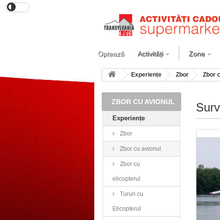
Optează
Activități
Zone
Experiențe
Zbor
Zbor c
ZBOR CU AVIONUL
Surv
Experiențe
Zbor
Zbor cu avionul
Zbor cu
elicopterul
Tururi cu
Elicopterul