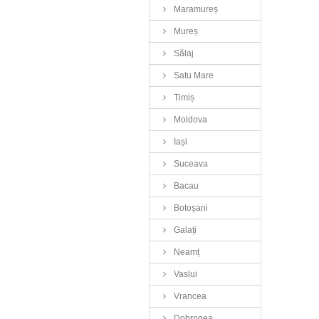
Maramureș
Mureș
Sălaj
Satu Mare
Timiș
Moldova
Iași
Suceava
Bacau
Botoșani
Galați
Neamț
Vaslui
Vrancea
Dobrogea