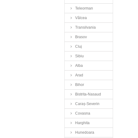
Teleorman
Vâlcea
Transilvania
Brasov
Cluj
Sibiu
Alba
Arad
Bihor
Bistrita-Nasaud
Caraș-Severin
Covasna
Harghita
Hunedoara