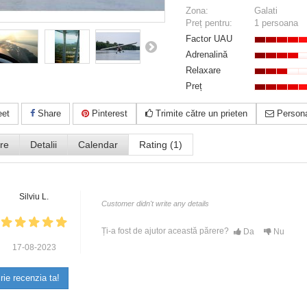
Zona:
Galati
Preț pentru:
1 persoana
Factor UAU
Adrenalină
Relaxare
Preț
et
Share
Pinterest
Trimite către un prieten
Persona
re
Detalii
Calendar
Rating (1)
Silviu L.
Customer didn't write any details
Ți-a fost de ajutor această părere?
Da
Nu
17-08-2023
rie recenzia ta!