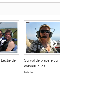
 Lectie de
Survol de placere cu
Idee de cadou - Lectie 
avionul in Iasi
zbor cu...
699 lei
1 399 lei