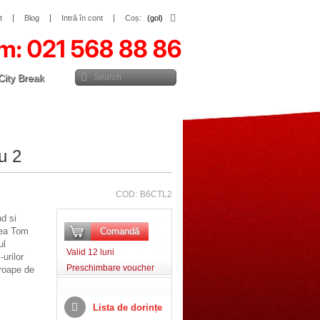
t
Blog
Intră în cont
Coș:
(gol)
City Break
ru 2
COD:
B6CTL2
nd si
cea Tom
Comandă
ul
Valid 12 luni
-urilor
Preschimbare voucher
roape de
Lista de dorințe