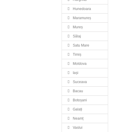
Hunedoara
Maramureș
Mureș
Sălaj
Satu Mare
Timiș
Moldova
Iași
Suceava
Bacau
Botoșani
Galați
Neamț
Vaslui