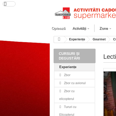
Optează
Activități
Zone
Experiențe
Gourmet
C
CURSURI ȘI
Lect
DEGUSTĂRI
Experiențe
Zbor
Zbor cu avionul
Zbor cu
elicopterul
Tururi cu
Elicopterul