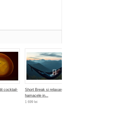
it cocktail-
Short Break si relaxare cu
Short Break si relaxare
hamacele in...
hamacele in...
1 699 lei
2 180 lei