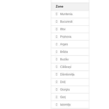
Zone
Muntenia
Bucuresti
Ilfov
Prahova
Arges
Brăila
Buzău
Călărași
Dâmbovița
Dolj
Giurgiu
Gorj
Ialomița