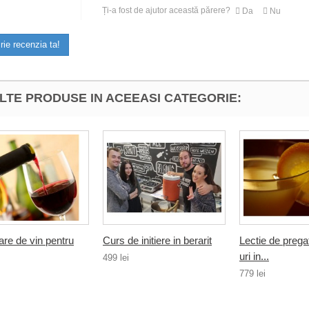
Ți-a fost de ajutor această părere?
Da
Nu
rie recenzia ta!
ALTE PRODUSE IN ACEEASI CATEGORIE:
re de vin pentru
Curs de initiere in berarit
Lectie de pregat
uri in...
499 lei
779 lei