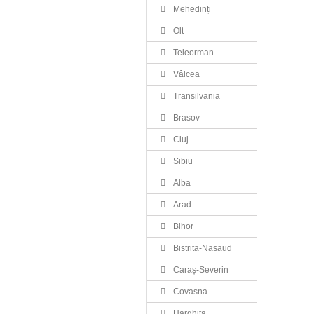
Mehedinți
Olt
Teleorman
Vâlcea
Transilvania
Brasov
Cluj
Sibiu
Alba
Arad
Bihor
Bistrita-Nasaud
Caraș-Severin
Covasna
Harghita