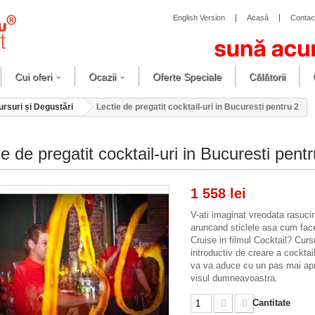
English Version
Acasă
Contac
Cui oferi
Ocazii
Oferte Speciale
Călătorii
ursuri și Degustări
Lectie de pregatit cocktail-uri in Bucuresti pentru 2
ie de pregatit cocktail-uri in Bucuresti pent
1 558 lei
V-ati imaginat vreodata rasuci
aruncand sticlele asa cum fa
Cruise in filmul Cocktail? Curs
introductiv de creare a cocktail
va va aduce cu un pas mai ap
visul dumneavoastra.
Cantitate