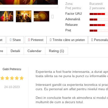
Zona:
Bucuresti
Preț pentru:
2 persoane
Factor UAU
Adrenalină
Relaxare
Preț
et
Share
Pinterest
Trimite către un prieten
Personaliz
re
Detalii
Calendar
Rating (1)
Gabi Petrescu
Experienta a fost foarte interesanta..a durat apr
toata silinta sa ne puna la punct cu informatiile
Interesant gandit ca experienta teoretica si prac
24-10-2023
curs. Eu personal am aflat pentru nivelul meu 
Deci in concluzie foarte ok atmosfera si modul 
multumit de cum a decurs totul.