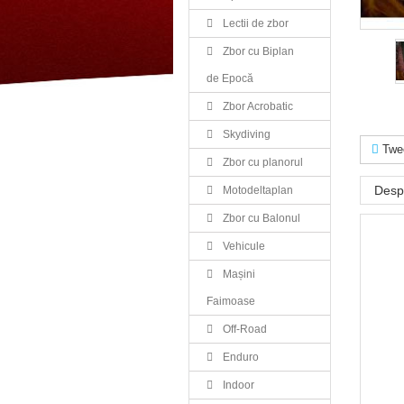
Lectii de zbor
Zbor cu Biplan
de Epocă
Zbor Acrobatic
Skydiving
Twe
Zbor cu planorul
Desp
Motodeltaplan
Zbor cu Balonul
Vehicule
Mașini
Faimoase
Off-Road
Enduro
Indoor