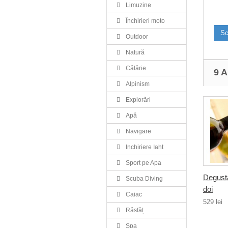
Limuzine
Închirieri moto
Sc
Outdoor
Natură
Călărie
9 
Alpinism
Explorări
Apă
Navigare
Inchiriere Iaht
Sport pe Apa
Degusta
Scuba Diving
doi
Caiac
529 lei
Răsfăț
Spa